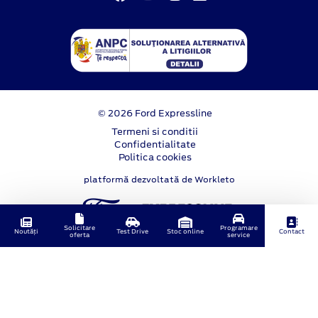
© 2026 Ford Expressline
Termeni si conditii
Confidentialitate
Politica cookies
platformă dezvoltată de Workleto
Solicitare
Programare
Noutăți
Test Drive
Stoc online
Contact
oferta
service