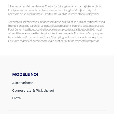
*Preţ recomandat de vânzare, TVA inclus. Vă rugăm să contactaţi dealerul dvs.
Ford pentru costuri suplimentare de montare. Vă rugăm să rețineți că pot fi
necesare piese suplimentare. Oferta este valabilă în limita stocului disponibil.
*Accesoriile identificate sunt accesorii alese cu grijă de la furnizori terți și pot avea
diferite condiții de garanție, iar detaliile acestora pot fi obținute de la dealerul dvs.
Ford. Denumirea Bluetooth® și logourile sunt proprietatea Bluetooth SIG, Inc. și
orice utilizare a unor astfel de mărci de către compania Ford Motor Company se
face sub licență. Denumirea iPhone/iPod și logourile sunt proprietatea Apple Inc.
Celelalte mărci și denumiri comerciale sunt deținute de respectivii proprietari
MODELE NOI
Autoturisme
Comerciale & Pick Up-uri
Flote