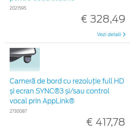
2021595
€ 328,49
Vezi detalii
Cameră de bord cu rezoluție full HD
și ecran SYNC®3 și/sau control
vocal prin AppLink®
2730087
€ 417,78