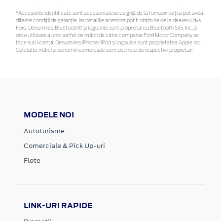
*Accesoriile identificate sunt accesorii alese cu grijă de la furnizori terți și pot avea
diferite condiții de garanție, iar detaliile acestora pot fi obținute de la dealerul dvs.
Ford. Denumirea Bluetooth® și logourile sunt proprietatea Bluetooth SIG, Inc. și
orice utilizare a unor astfel de mărci de către compania Ford Motor Company se
face sub licență. Denumirea iPhone/iPod și logourile sunt proprietatea Apple Inc.
Celelalte mărci și denumiri comerciale sunt deținute de respectivii proprietari
MODELE NOI
Autoturisme
Comerciale & Pick Up-uri
Flote
LINK-URI RAPIDE