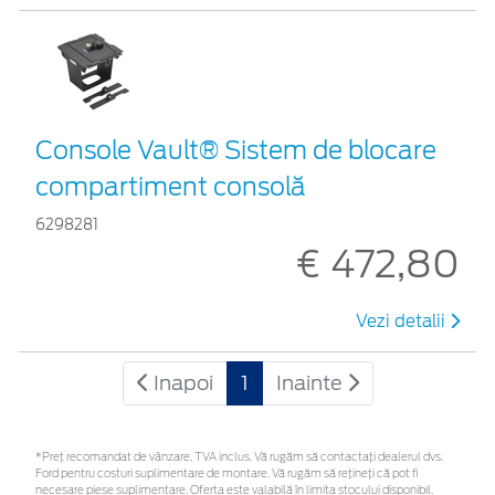
Console Vault® Sistem de blocare
compartiment consolă
6298281
€ 472,80
Vezi detalii
Inapoi
1
Inainte
*Preţ recomandat de vânzare, TVA inclus. Vă rugăm să contactaţi dealerul dvs.
Ford pentru costuri suplimentare de montare. Vă rugăm să rețineți că pot fi
necesare piese suplimentare. Oferta este valabilă în limita stocului disponibil.