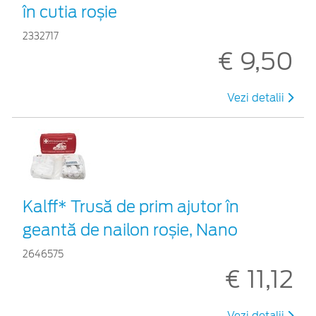
în cutia roșie
2332717
€ 9,50
Vezi detalii
Kalff* Trusă de prim ajutor în
geantă de nailon roșie, Nano
2646575
€ 11,12
Vezi detalii