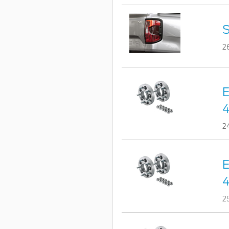
S
2
E
4
2
E
4
2