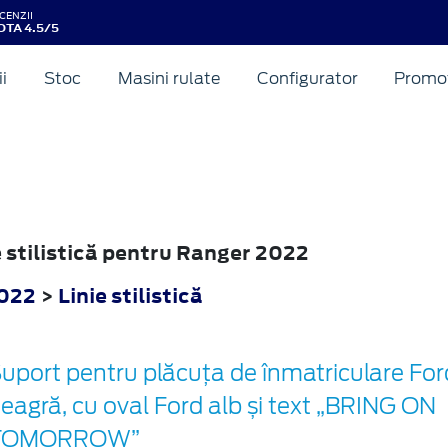
CENZII
OTA 4.5/5
ii
Stoc
Masini rulate
Configurator
Promot
ie stilistică pentru Ranger 2022
022
>
Linie stilistică
uport pentru plăcuța de înmatriculare For
eagră, cu oval Ford alb și text „BRING ON
TOMORROW”