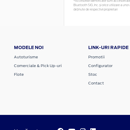
*Accesoriile identificate sunt accesorii ale
Bluetooth SIG, Inc. și orice utilizare a u
deținute de respectivii proprietari
MODELE NOI
LINK-URI RAPIDE
Autoturisme
Promotii
Comerciale & Pick Up-uri
Configurator
Flote
Stoc
Contact