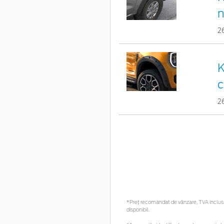
n
2
K
c
2
*Preţ recomandat de vânzare, TVA inclus. 
disponibil.