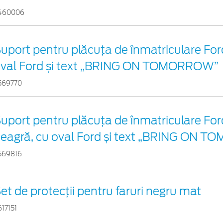
460006
uport pentru plăcuța de înmatriculare Ford
val Ford și text „BRING ON TOMORROW”
569770
uport pentru plăcuța de înmatriculare For
eagră, cu oval Ford și text „BRING ON 
569816
et de protecții pentru faruri negru mat
17151