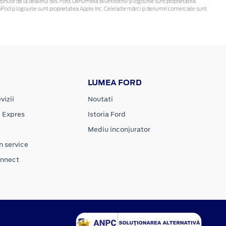
 fi obținute de la dealerul dvs. Ford. Denumirea Bluetooth® și logourile sunt proprietatea
Pod și logourile sunt proprietatea Apple Inc. Celelalte mărci și denumiri comerciale sunt
LUMEA FORD
vizii
Noutati
e Expres
Istoria Ford
Mediu inconjurator
n service
onnect