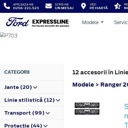
APELEAZA-NE
SCRIE-NE
VEZI
RE
0256-221.523
UN MESAJ
PE HARTĂ
N
Modele
Servic
RANGER
2022
12 accesorii în Lin
CATEGORII
Modele
>
Ranger 2
Jante (20)
Linie stilistică (12)
S
Transport (99)
n
Protecţie (44)