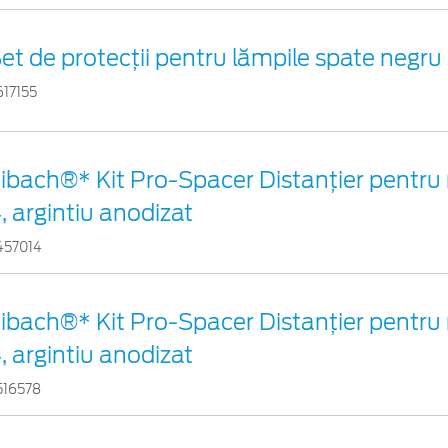
et de protecții pentru lămpile spate negru
617155
ibach®* Kit Pro-Spacer Distanțier pentru 
, argintiu anodizat
457014
ibach®* Kit Pro-Spacer Distanțier pentru 
, argintiu anodizat
516578