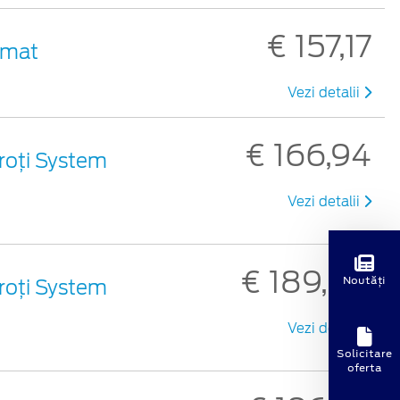
€ 157,17
 mat
Vezi detalii
€ 166,94
roți System
Vezi detalii
€ 189,00
Noutăți
roți System
Vezi detalii
Solicitare
oferta