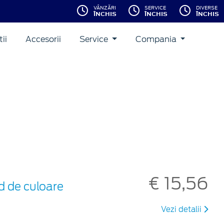
VÂNZĂRI
SERVICE
DIVERSE
ÎNCHIS
ÎNCHIS
ÎNCHIS
ii
Accesorii
Service
Compania
€ 15,56
d de culoare
Vezi detalii