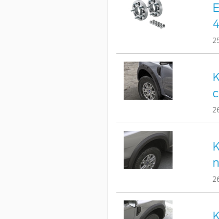
E
4
2
K
c
2
K
n
2
K