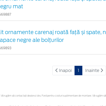
egru mat
669887
it ornamente carenaj roată față și spate, 
apace negre ale bolțurilor
669893
Inapoi
1
Inainte
Vă rugăm să contactaţi dealerul dvs. Ford pentru costuri suplimentare de montare. Vă rugăm să reț