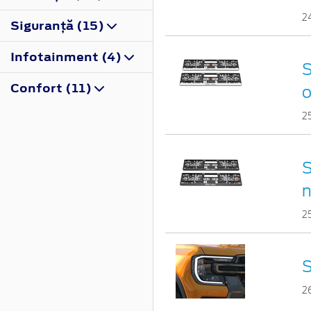
2
Siguranţă (15)
Infotainment (4)
S
Confort (11)
o
2
S
n
2
S
26