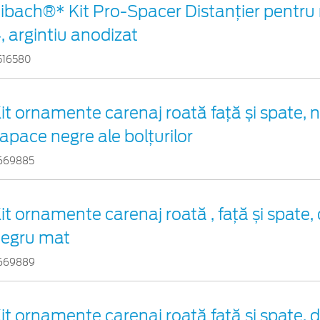
ibach®* Kit Pro-Spacer Distanțier pentru 
, argintiu anodizat
516580
it ornamente carenaj roată față și spate, 
apace negre ale bolțurilor
669885
it ornamente carenaj roată , față și spate,
egru mat
669889
it ornamente carenaj roată față și spate, 