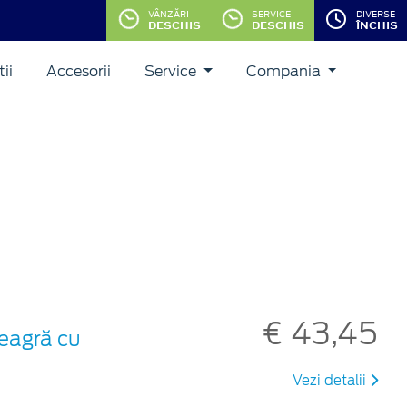
VÂNZĂRI
SERVICE
DIVERSE
DESCHIS
DESCHIS
ÎNCHIS
ii
Accesorii
Service
Compania
€ 43,45
neagră cu
Vezi detalii