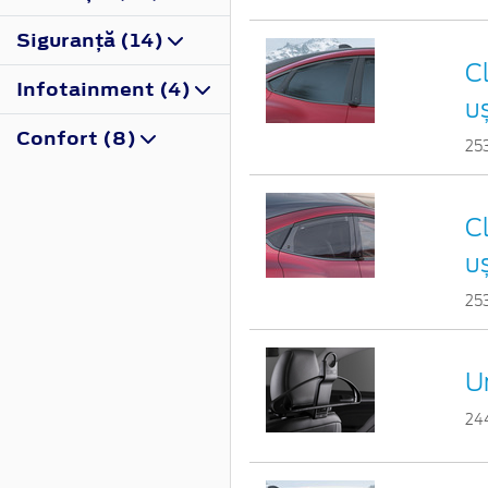
Siguranţă (14)
C
Infotainment (4)
u
Confort (8)
25
C
u
25
U
24