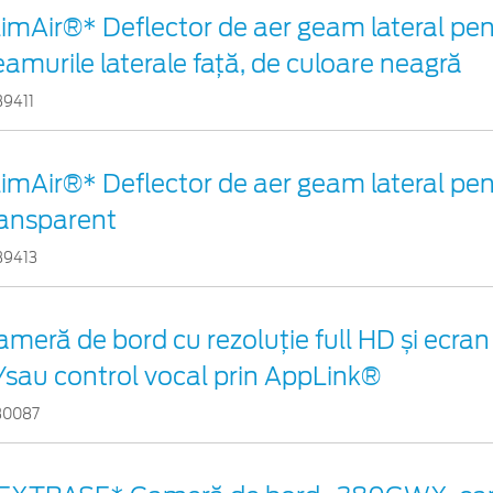
limAir®* Deflector de aer geam lateral pe
amurile laterale faţă, de culoare neagră
39411
imAir®* Deflector de aer geam lateral pent
ransparent
39413
ameră de bord cu rezoluție full HD și ecr
i/sau control vocal prin AppLink®
30087