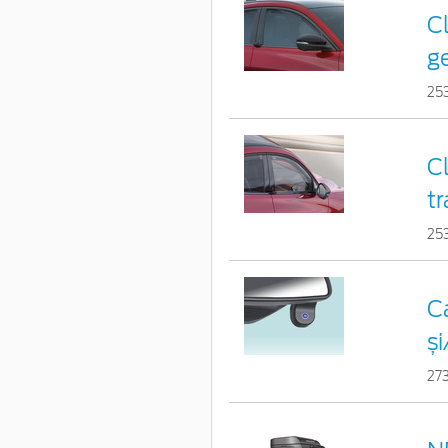
C
ge
25
Cl
t
25
C
ș
27