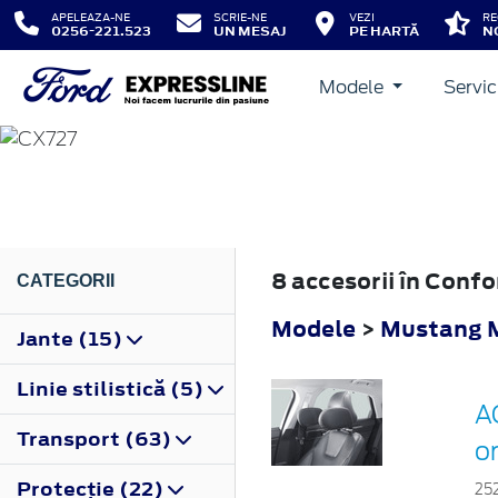
APELEAZA-NE
SCRIE-NE
VEZI
RE
0256-221.523
UN MESAJ
PE HARTĂ
N
Modele
Servic
MUSTANG MACH-E
2020
8 accesorii în Con
CATEGORII
Modele
>
Mustang 
Jante (15)
Linie stilistică (5)
A
Transport (63)
o
Protecţie (22)
25