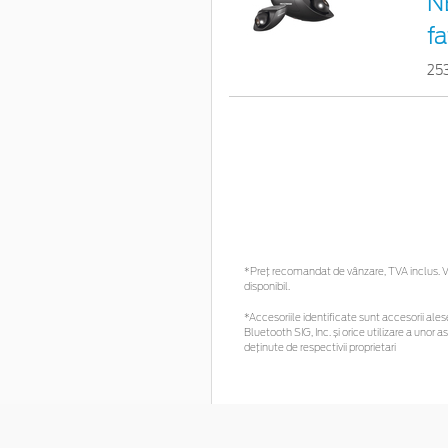
N
fa
25
*Preţ recomandat de vânzare, TVA inclus. Vă
disponibil.
*Accesoriile identificate sunt accesorii alese
Bluetooth SIG, Inc. și orice utilizare a un
deținute de respectivii proprietari