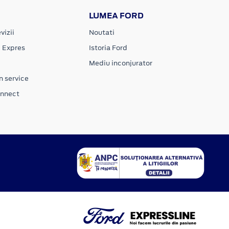
LUMEA FORD
vizii
Noutati
e Expres
Istoria Ford
Mediu inconjurator
n service
onnect