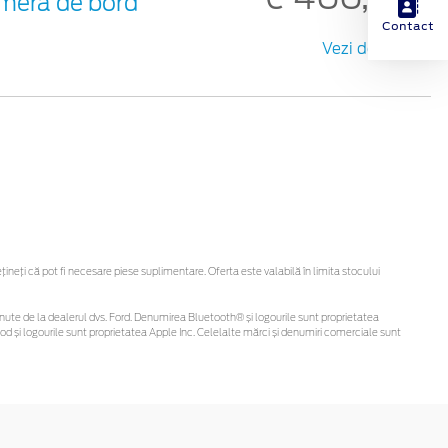
meră de bord
Contact
Vezi detalii
eți că pot fi necesare piese suplimentare. Oferta este valabilă în limita stocului
i obținute de la dealerul dvs. Ford. Denumirea Bluetooth® și logourile sunt proprietatea
d și logourile sunt proprietatea Apple Inc. Celelalte mărci și denumiri comerciale sunt