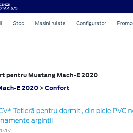
CENZII
OTA 4.5/5
ii
Stoc
Masini rulate
Configurator
Promot
fort pentru Mustang Mach-E 2020
Mach-E 2020
>
Confort
CV* Tetieră pentru dormit , din piele PVC 
rnamente argintii
20207