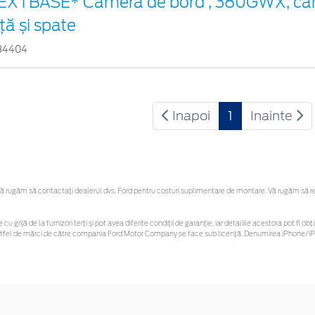
EXTBASE* Cameră de bord , 380GWX, ca
ță și spate
34404
Inapoi
1
Inainte
 rugăm să contactaţi dealerul dvs. Ford pentru costuri suplimentare de montare. Vă rugăm să rețin
 cu grijă de la furnizori terți și pot avea diferite condiții de garanție, iar detaliile acestora pot f
or astfel de mărci de către compania Ford Motor Company se face sub licență. Denumirea iPhone/iPo