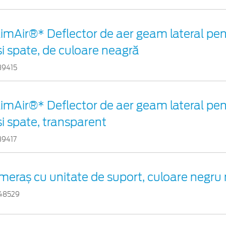
limAir®* Deflector de aer geam lateral pe
și spate, de culoare neagră
39415
limAir®* Deflector de aer geam lateral pe
și spate, transparent
39417
meraș cu unitate de suport, culoare negru
48529