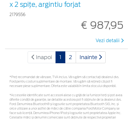
x 2 spițe, argintiu forjat
2179556
€ 987,95
Vezi detalii
Inapoi
1
2
Inainte
*Preţ recomandat de vânzare, TVA inclus. Vă rugăm să contactaţi dealerul dvs.
Ford pentru costuri suplimentare de montare. Vă rugăm să rețineți că pot fi
necesare piese suplimentare. Oferta este valabilă în limita stocului disponibil.
*Accesoriile identificate sunt accesorii alese cu grijă de la furnizori terți și pot avea
diferite condiții de garanție, iar detaliile acestora pot fi obținute de la dealerul dvs.
Ford. Denumirea Bluetooth® și logourile sunt proprietatea Bluetooth SIG, Inc. și
orice utilizare a unor astfel de mărci de către compania Ford Motor Company se
face sub licență. Denumirea iPhone/iPod și logourile sunt proprietatea Apple Inc.
Celelalte mărci și denumiri comerciale sunt deținute de respectivii proprietari