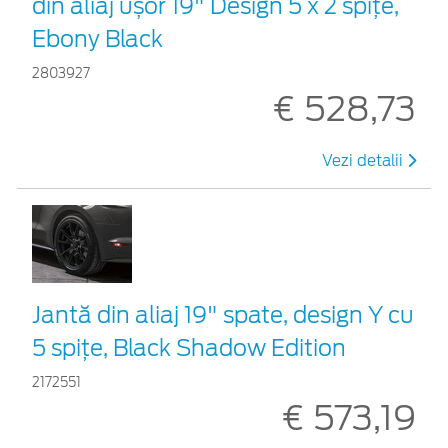
din aliaj ușor 19" Design 5 x 2 spițe,
Ebony Black
2803927
€ 528,73
Vezi detalii
Jantă din aliaj 19" spate, design Y cu
5 spițe, Black Shadow Edition
2172551
€ 573,19