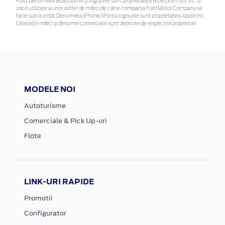
Ford. Denumirea Bluetooth® și logourile sunt proprietatea Bluetooth SIG, Inc. și
orice utilizare a unor astfel de mărci de către compania Ford Motor Company se
face sub licență. Denumirea iPhone/iPod și logourile sunt proprietatea Apple Inc.
Celelalte mărci și denumiri comerciale sunt deținute de respectivii proprietari
MODELE NOI
Autoturisme
Comerciale & Pick Up-uri
Flote
LINK-URI RAPIDE
Promotii
Configurator