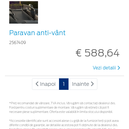
Paravan anti-vânt
2567409
€ 588,64
Vezi detalii
Inapoi
1
Inainte
*Preţ recomandat de vânzare, TVA inclus. Vă rugăm să contactaţi dealerul dvs.
Ford pentru costuri suplimentare de montare. Vă rugăm să rețineți că pot fi
necesare piese suplimentare. Oferta este valabilă în limita stocului disponibil.
*Accesoriile identificate sunt accesorii alese cu grijă de la furnizori terți și pot avea
diferite condiții de garanție, iar detaliile acestora pot fi obținute de la dealerul dvs.