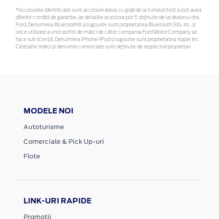
*Accesoriile identificate sunt accesorii alese cu grijă de la furnizori terți și pot avea
diferite condiții de garanție, iar detaliile acestora pot fi obținute de la dealerul dvs.
Ford. Denumirea Bluetooth® și logourile sunt proprietatea Bluetooth SIG, Inc. și
orice utilizare a unor astfel de mărci de către compania Ford Motor Company se
face sub licență. Denumirea iPhone/iPod și logourile sunt proprietatea Apple Inc.
Celelalte mărci și denumiri comerciale sunt deținute de respectivii proprietari
MODELE NOI
Autoturisme
Comerciale & Pick Up-uri
Flote
LINK-URI RAPIDE
Promotii