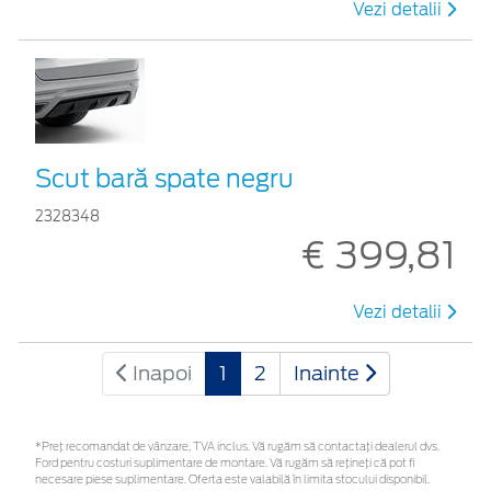
Vezi detalii
Scut bară spate negru
2328348
€ 399,81
Vezi detalii
Inapoi
1
2
Inainte
*Preţ recomandat de vânzare, TVA inclus. Vă rugăm să contactaţi dealerul dvs.
Ford pentru costuri suplimentare de montare. Vă rugăm să rețineți că pot fi
necesare piese suplimentare. Oferta este valabilă în limita stocului disponibil.