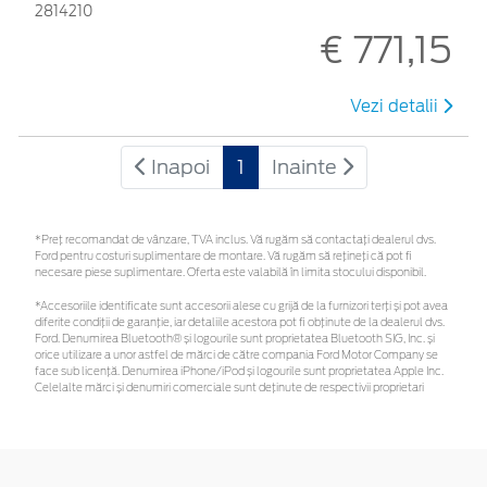
2814210
€ 771,15
Vezi detalii
Inapoi
1
Inainte
*Preţ recomandat de vânzare, TVA inclus. Vă rugăm să contactaţi dealerul dvs.
Ford pentru costuri suplimentare de montare. Vă rugăm să rețineți că pot fi
necesare piese suplimentare. Oferta este valabilă în limita stocului disponibil.
*Accesoriile identificate sunt accesorii alese cu grijă de la furnizori terți și pot avea
diferite condiții de garanție, iar detaliile acestora pot fi obținute de la dealerul dvs.
Ford. Denumirea Bluetooth® și logourile sunt proprietatea Bluetooth SIG, Inc. și
orice utilizare a unor astfel de mărci de către compania Ford Motor Company se
face sub licență. Denumirea iPhone/iPod și logourile sunt proprietatea Apple Inc.
Celelalte mărci și denumiri comerciale sunt deținute de respectivii proprietari