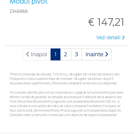
Modul pivot
2346966
€ 147,21
Vezi detalii
Inapoi
1
2
3
Inainte
*Preţ recomandat de vânzare, TVA inclus. Vă rugăm să contactaţi dealerul dvs.
Ford pentru costuri suplimentare de montare. Vă rugăm să rețineți că pot fi
necesare piese suplimentare. Oferta este valabilă în limita stocului disponibil.
*Accesoriile identificate sunt accesorii alese cu grijă de la furnizori terți și pot avea
diferite condiții de garanție, iar detaliile acestora pot fi obținute de la dealerul dvs.
Ford. Denumirea Bluetooth® și logourile sunt proprietatea Bluetooth SIG, Inc. și
orice utilizare a unor astfel de mărci de către compania Ford Motor Company se
face sub licență. Denumirea iPhone/iPod și logourile sunt proprietatea Apple Inc.
Celelalte mărci și denumiri comerciale sunt deținute de respectivii proprietari