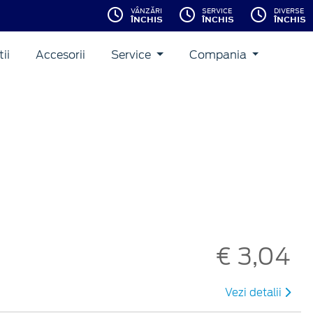
VÂNZĂRI
SERVICE
DIVERSE
ÎNCHIS
ÎNCHIS
ÎNCHIS
ii
Accesorii
Service
Compania
€ 3,04
Vezi detalii