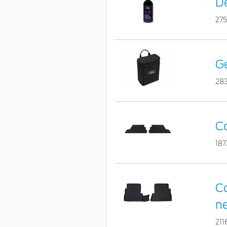
De
27
Ge
28
C
187
Co
n
21