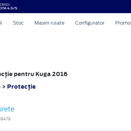
CENZII
OTA 4.5/5
ii
Stoc
Masini rulate
Configurator
Promot
tecţie pentru Kuga 2016
6
>
Protecţie
urete
39479