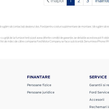
Inapoi
1
2
3
Inaint
rugăm să contactaţi dealerul dvs. Ford pentru costuri suplimentare de montare. Vă rugăm să rețin
cu grijă de la furnizori terți și pot avea diferite condiții de garanție, iar detaliile acestora pot fi
r astfel de mărci de către compania Ford Motor Company se face sub licență. Denumirea iPhone/iPo
FINANTARE
SERVICE
Persoane fizice
Garantii si re
Persoane juridice
Ford Servic
Accesorii
Rechemari i