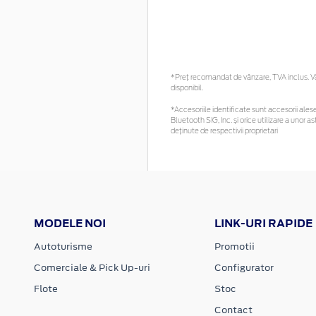
*Preţ recomandat de vânzare, TVA inclus. Vă 
disponibil.
*Accesoriile identificate sunt accesorii alese 
Bluetooth SIG, Inc. și orice utilizare a uno
deținute de respectivii proprietari
MODELE NOI
LINK-URI RAPIDE
Autoturisme
Promotii
Comerciale & Pick Up-uri
Configurator
Flote
Stoc
Contact