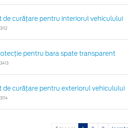
t de curățare pentru interiorul vehiculului
3112
otecţie pentru bara spate transparent
43413
t de curățare pentru exteriorul vehiculului
3114