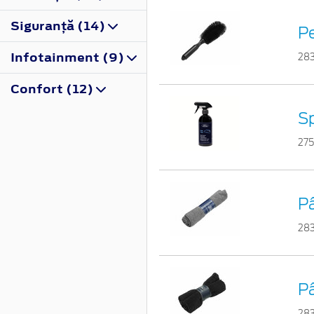
Siguranţă (14)
Pe
Infotainment (9)
28
Confort (12)
Sp
27
Pâ
28
Pâ
28