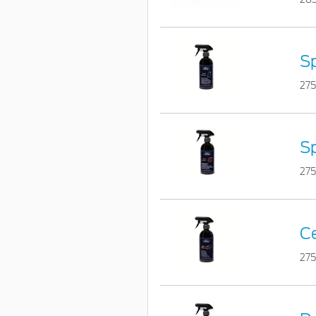
Sp
275
Sp
27
Ce
275