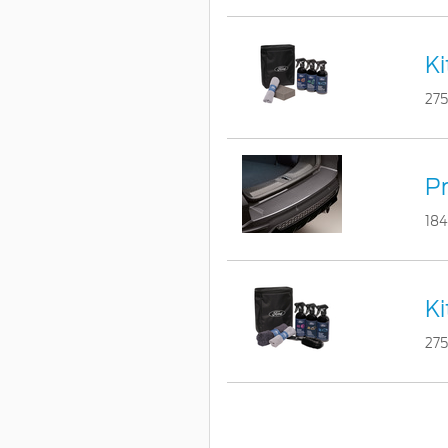
Ki
275
Pr
18
Ki
275