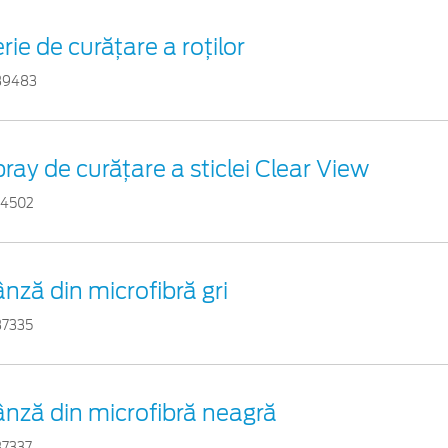
rie de curățare a roților
39483
ray de curățare a sticlei Clear View
54502
nză din microfibră gri
37335
nză din microfibră neagră
37337