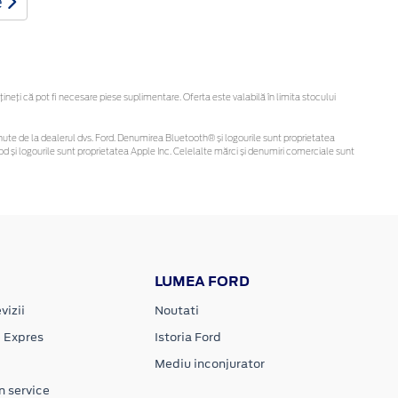
e
eți că pot fi necesare piese suplimentare. Oferta este valabilă în limita stocului
 obținute de la dealerul dvs. Ford. Denumirea Bluetooth® și logourile sunt proprietatea
d și logourile sunt proprietatea Apple Inc. Celelalte mărci și denumiri comerciale sunt
LUMEA FORD
vizii
Noutati
e Expres
Istoria Ford
Mediu inconjurator
n service