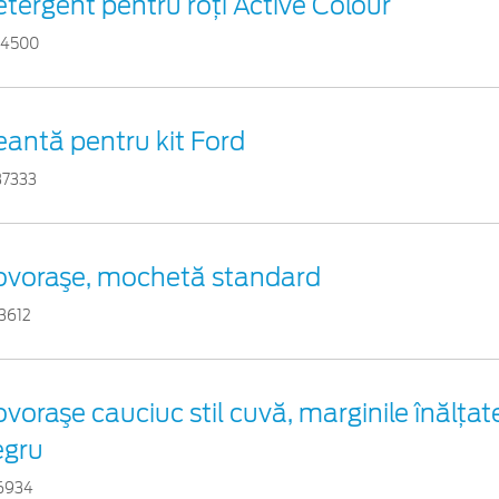
tergent pentru roți Active Colour
54500
antă pentru kit Ford
37333
ovoraşe, mochetă standard
3612
voraşe cauciuc stil cuvă, marginile înălțate
egru
16934