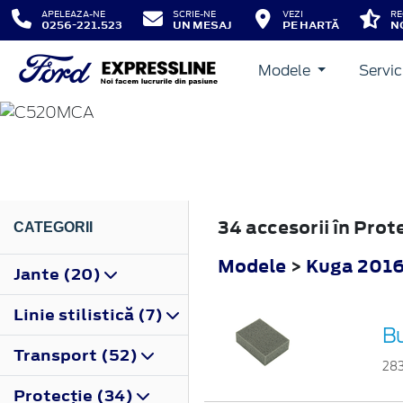
APELEAZA-NE
SCRIE-NE
VEZI
RE
0256-221.523
UN MESAJ
PE HARTĂ
N
Modele
Servic
KUGA
2016
34 accesorii în Pro
CATEGORII
Modele
>
Kuga 201
Jante (20)
Linie stilistică (7)
B
Transport (52)
28
Protecţie (34)