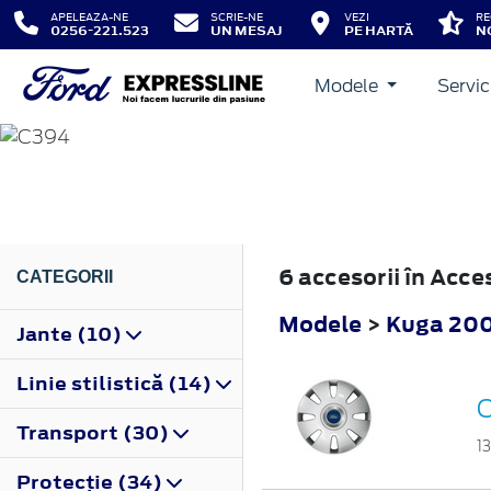
APELEAZA-NE
SCRIE-NE
VEZI
RE
0256-221.523
UN MESAJ
PE HARTĂ
N
Modele
Servic
KUGA
2008
6 accesorii în Acc
CATEGORII
Modele
>
Kuga 20
Jante (10)
Linie stilistică (14)
C
Transport (30)
1
Protecţie (34)