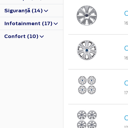
Siguranţă (14)
C
Infotainment (17)
1
Confort (10)
C
1
C
1
C
1