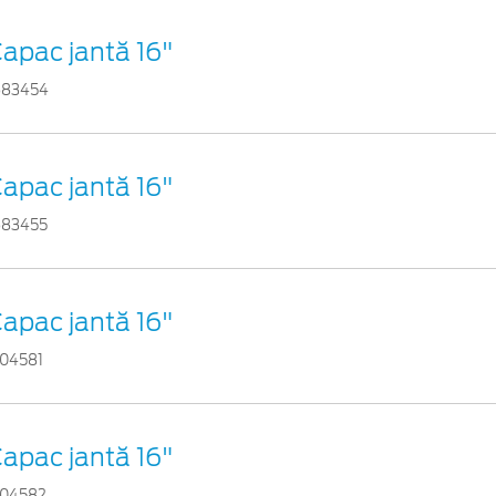
apac jantă 16"
683454
apac jantă 16"
683455
apac jantă 16"
704581
apac jantă 16"
704582