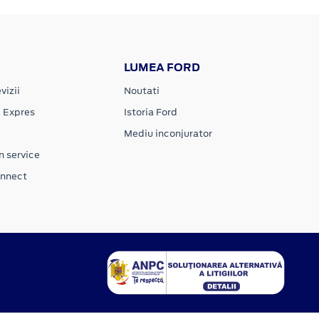
LUMEA FORD
vizii
Noutati
e Expres
Istoria Ford
Mediu inconjurator
n service
onnect