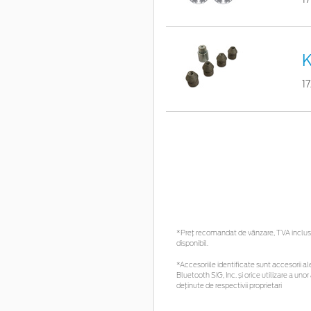
K
1
*Preţ recomandat de vânzare, TVA inclus. 
disponibil.
*Accesoriile identificate sunt accesorii ale
Bluetooth SIG, Inc. și orice utilizare a 
deținute de respectivii proprietari