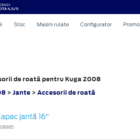
CENZII
OTA 4.5/5
ii
Stoc
Masini rulate
Configurator
Promot
esorii de roată pentru Kuga 2008
08
>
Jante
>
Accesorii de roată
apac jantă 16"
308985