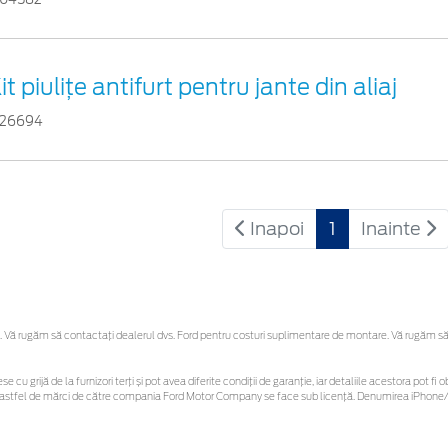
it piuliţe antifurt pentru jante din aliaj
726694
Inapoi
1
Inainte
Vă rugăm să contactaţi dealerul dvs. Ford pentru costuri suplimentare de montare. Vă rugăm să reț
se cu grijă de la furnizori terți și pot avea diferite condiții de garanție, iar detaliile acestora pot
unor astfel de mărci de către compania Ford Motor Company se face sub licență. Denumirea iPhone/i