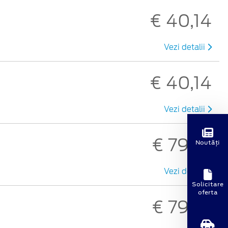
€ 40,14
Vezi detalii
€ 40,14
Vezi detalii
€ 79,47
Noutăți
Vezi detalii
Solicitare
oferta
€ 79,47