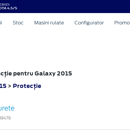
CENZII
OTA 4.5/5
ii
Stoc
Masini rulate
Configurator
Promot
tecţie pentru Galaxy 2015
15
>
Protecţie
urete
39479