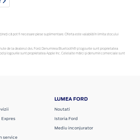
e
eți că pot fi necesare piese suplimentare. Oferta este valabilă în limita stocului
 obținute de la dealerul dvs. Ford. Denumirea Bluetooth® și logourile sunt proprietatea
d și logourile sunt proprietatea Apple Inc. Celelalte mărci și denumiri comerciale sunt
LUMEA FORD
vizii
Noutati
e Expres
Istoria Ford
Mediu inconjurator
n service