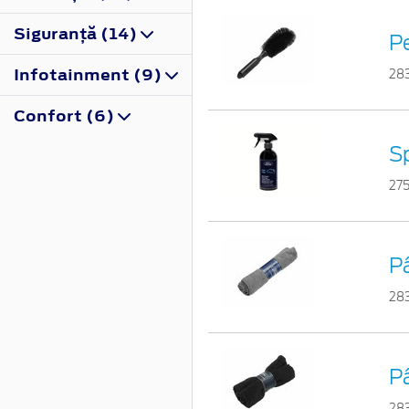
Siguranţă (14)
Pe
Infotainment (9)
28
Confort (6)
Sp
27
Pâ
28
P
28