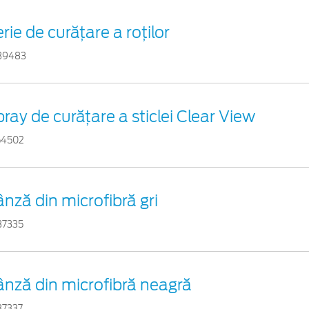
rie de curățare a roților
39483
ray de curățare a sticlei Clear View
54502
nză din microfibră gri
37335
ânză din microfibră neagră
37337