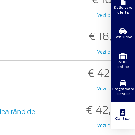
Solicitare
oferta
Vezi detalii
€ 18,69
Test Drive
Vezi detalii
Stoc
online
€ 42,29
Vezi detalii
Programare
service
€ 42,88
lea rând de
Contact
Vezi detalii