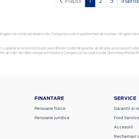
Inapoi
1
2
3
Inaint
rugăm să contactaţi dealerul dvs. Ford pentru costuri suplimentare de montare. Vă rugăm să rețin
cu grijă de la furnizori terți și pot avea diferite condiții de garanție, iar detaliile acestora pot fi
r astfel de mărci de către compania Ford Motor Company se face sub licență. Denumirea iPhone/iPo
FINANTARE
SERVICE
Persoane fizice
Garantii si re
Persoane juridice
Ford Servic
Accesorii
Rechemari i