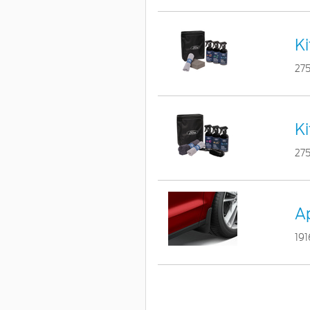
Ki
275
Ki
275
Ap
191