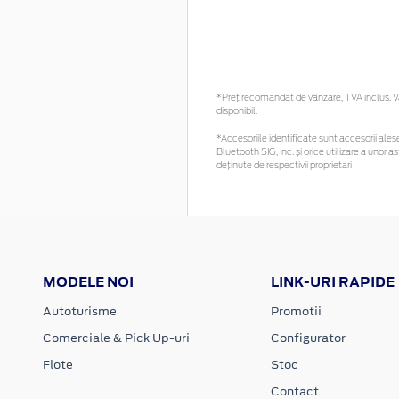
*Preţ recomandat de vânzare, TVA inclus. Vă 
disponibil.
*Accesoriile identificate sunt accesorii alese 
Bluetooth SIG, Inc. și orice utilizare a uno
deținute de respectivii proprietari
MODELE NOI
LINK-URI RAPIDE
Autoturisme
Promotii
Comerciale & Pick Up-uri
Configurator
Flote
Stoc
Contact