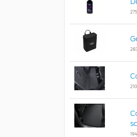
De
27
G
28
C
21
Co
s
19