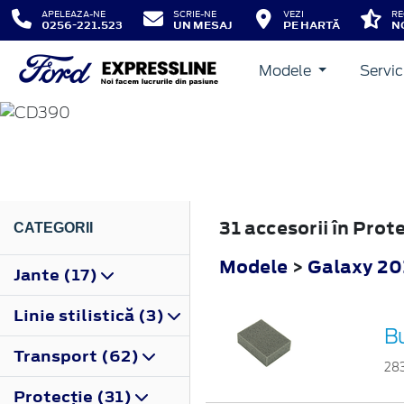
APELEAZA-NE
SCRIE-NE
VEZI
RE
0256-221.523
UN MESAJ
PE HARTĂ
N
Modele
Servic
GALAXY
2015
31 accesorii în Pro
CATEGORII
Modele
>
Galaxy 20
Jante (17)
Linie stilistică (3)
B
Transport (62)
28
Protecţie (31)