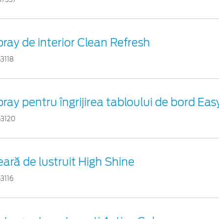
ray de interior Clean Refresh
3118
ray pentru îngrijirea tabloului de bord Eas
53120
ară de lustruit High Shine
3116