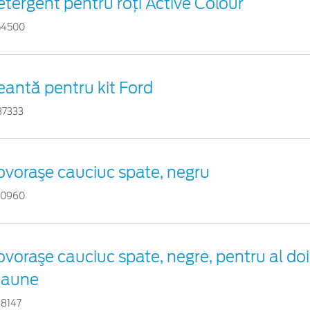
tergent pentru roți Active Colour
54500
eantă pentru kit Ford
37333
ovoraşe cauciuc spate, negru
00960
voraşe cauciuc spate, negre, pentru al doi
caune
48147