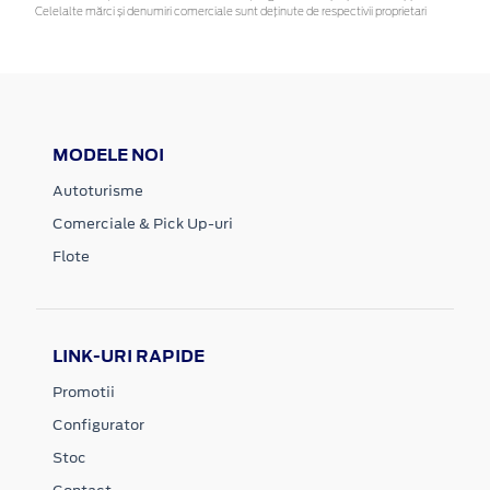
Celelalte mărci și denumiri comerciale sunt deținute de respectivii proprietari
MODELE NOI
Autoturisme
Comerciale & Pick Up-uri
Flote
LINK-URI RAPIDE
Promotii
Configurator
Stoc