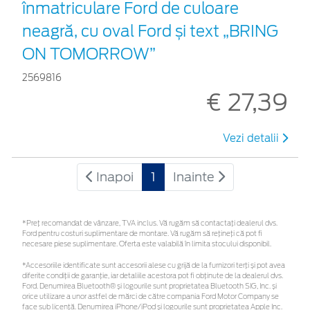
înmatriculare Ford de culoare
neagră, cu oval Ford și text „BRING
ON TOMORROW”
2569816
€ 27,39
Vezi detalii
Inapoi
1
Inainte
*Preţ recomandat de vânzare, TVA inclus. Vă rugăm să contactaţi dealerul dvs.
Ford pentru costuri suplimentare de montare. Vă rugăm să rețineți că pot fi
necesare piese suplimentare. Oferta este valabilă în limita stocului disponibil.
*Accesoriile identificate sunt accesorii alese cu grijă de la furnizori terți și pot avea
diferite condiții de garanție, iar detaliile acestora pot fi obținute de la dealerul dvs.
Ford. Denumirea Bluetooth® și logourile sunt proprietatea Bluetooth SIG, Inc. și
orice utilizare a unor astfel de mărci de către compania Ford Motor Company se
face sub licență. Denumirea iPhone/iPod și logourile sunt proprietatea Apple Inc.