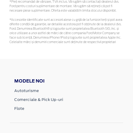
*Preţ recomandat de vânzare, TVA inclus. Vă rugăm să contactaţi dealerul dvs.
Ford pentru costuri suplimentare de montare. Vă rugăm să rețineți că pot fi
necesare piese suplimentare. Oferta este valabilă în limita stocului disponibil.
*Accesoriile identificate sunt accesorii alese cu grijă de la furnizori terți și pot avea
diferite condiții de garanție, iar detaliile acestora pot fi obținute de la dealerul dvs.
Ford. Denumirea Bluetooth® și logourile sunt proprietatea Bluetooth SIG, Inc. și
orice utilizare a unor astfel de mărci de către compania Ford Motor Company se
face sub licență. Denumirea iPhone/iPod și logourile sunt proprietatea Apple Inc.
Celelalte mărci și denumiri comerciale sunt deținute de respectivii proprietari
MODELE NOI
Autoturisme
Comerciale & Pick Up-uri
Flote