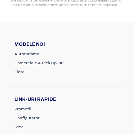
face sub licență. Denumirea iPhone/iPod și logourile sunt proprietatea Apple Inc.
Celelalte mărci și denumiri comerciale sunt deținute de respectivii proprietari
MODELE NOI
Autoturisme
Comerciale & Pick Up-uri
Flote
LINK-URI RAPIDE
Promotii
Configurator
Stoc