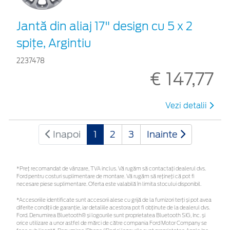
Jantă din aliaj 17" design cu 5 x 2
spiţe, Argintiu
2237478
€ 147,77
Vezi detalii
Inapoi
1
2
3
Inainte
*Preţ recomandat de vânzare, TVA inclus. Vă rugăm să contactaţi dealerul dvs.
Ford pentru costuri suplimentare de montare. Vă rugăm să rețineți că pot fi
necesare piese suplimentare. Oferta este valabilă în limita stocului disponibil.
*Accesoriile identificate sunt accesorii alese cu grijă de la furnizori terți și pot avea
diferite condiții de garanție, iar detaliile acestora pot fi obținute de la dealerul dvs.
Ford. Denumirea Bluetooth® și logourile sunt proprietatea Bluetooth SIG, Inc. și
orice utilizare a unor astfel de mărci de către compania Ford Motor Company se