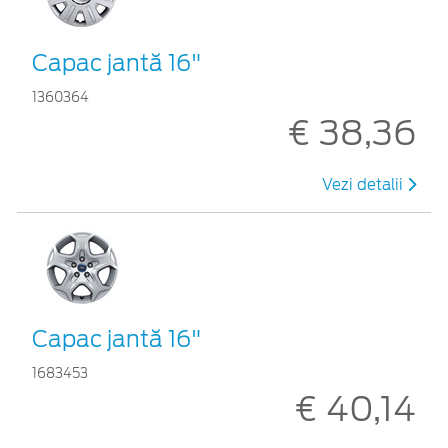
Capac jantă 16"
1360364
€ 38,36
Vezi detalii
Capac jantă 16"
1683453
€ 40,14