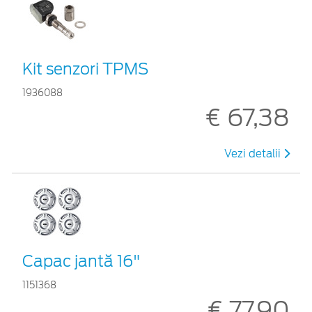
Kit senzori TPMS
1936088
€ 67,38
Vezi detalii
Capac jantă 16"
1151368
€ 77,90