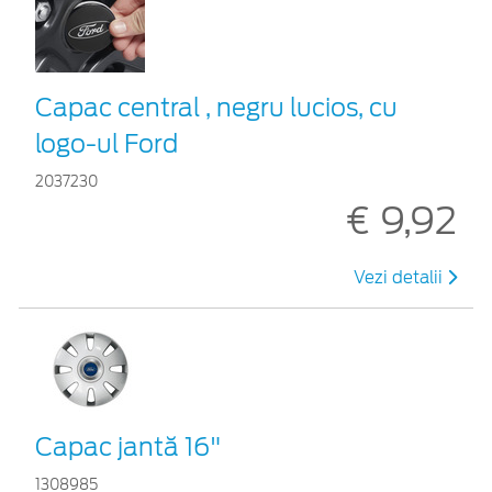
Capac central , negru lucios, cu
logo-ul Ford
2037230
€ 9,92
Vezi detalii
Capac jantă 16"
1308985