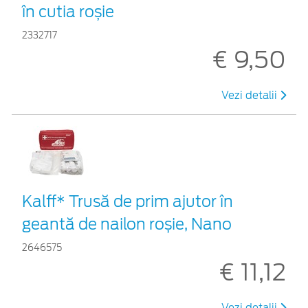
în cutia roșie
2332717
€ 9,50
Vezi detalii
Kalff* Trusă de prim ajutor în
geantă de nailon roșie, Nano
2646575
€ 11,12
Vezi detalii