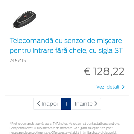
Telecomandă cu senzor de mișcare
pentru intrare fără cheie, cu sigla ST
2467415
€ 128,22
Vezi detalii
Inapoi
1
Inainte
*Preţ recomandat de vânzare, TVA inclus. Vă rugăm să contactaţi dealerul dvs.
Ford pentru costuri suplimentare de montare. Vă rugăm să rețineți că pot fi
necesare piese suplimentare. Oferta este valabilă în limita stocului disponibil.