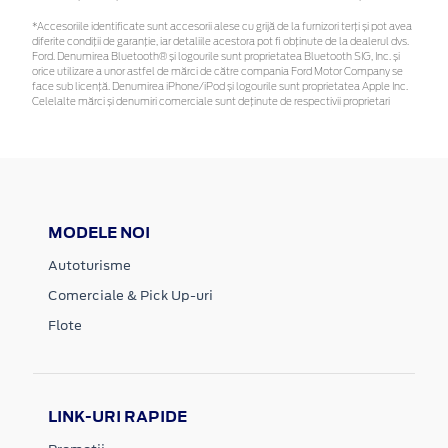
*Accesoriile identificate sunt accesorii alese cu grijă de la furnizori terți și pot avea
diferite condiții de garanție, iar detaliile acestora pot fi obținute de la dealerul dvs.
Ford. Denumirea Bluetooth® și logourile sunt proprietatea Bluetooth SIG, Inc. și
orice utilizare a unor astfel de mărci de către compania Ford Motor Company se
face sub licență. Denumirea iPhone/iPod și logourile sunt proprietatea Apple Inc.
Celelalte mărci și denumiri comerciale sunt deținute de respectivii proprietari
MODELE NOI
Autoturisme
Comerciale & Pick Up-uri
Flote
LINK-URI RAPIDE