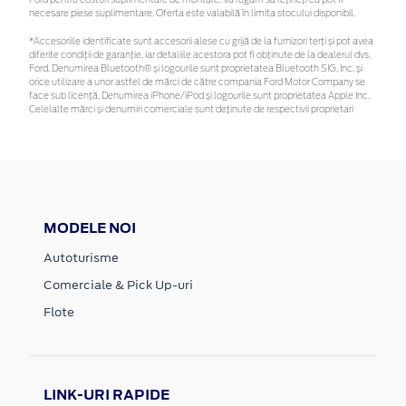
necesare piese suplimentare. Oferta este valabilă în limita stocului disponibil.
*Accesoriile identificate sunt accesorii alese cu grijă de la furnizori terți și pot avea
diferite condiții de garanție, iar detaliile acestora pot fi obținute de la dealerul dvs.
Ford. Denumirea Bluetooth® și logourile sunt proprietatea Bluetooth SIG, Inc. și
orice utilizare a unor astfel de mărci de către compania Ford Motor Company se
face sub licență. Denumirea iPhone/iPod și logourile sunt proprietatea Apple Inc.
Celelalte mărci și denumiri comerciale sunt deținute de respectivii proprietari
MODELE NOI
Autoturisme
Comerciale & Pick Up-uri
Flote
LINK-URI RAPIDE