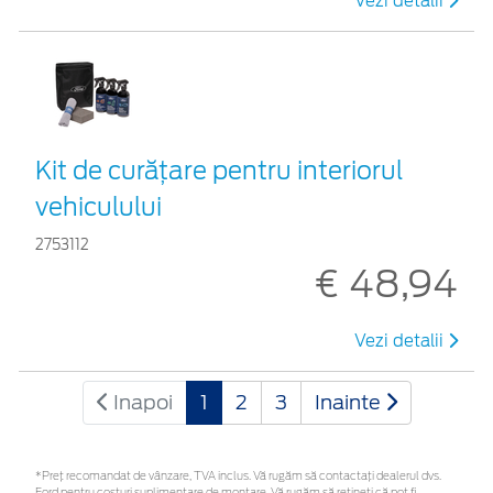
Vezi detalii
Kit de curățare pentru interiorul
vehiculului
2753112
€ 48,94
Vezi detalii
Inapoi
1
2
3
Inainte
*Preţ recomandat de vânzare, TVA inclus. Vă rugăm să contactaţi dealerul dvs.
Ford pentru costuri suplimentare de montare. Vă rugăm să rețineți că pot fi