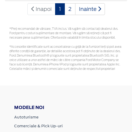
Inapoi
1
2
Inainte
*Preţ recomandat de vânzare, TVA inclus. Vă rugăm să contactaţi dealerul dvs.
Ford pentru costuri suplimentare de montare. Vă rugăm să rețineți că pot fi
necesare piese suplimentare. Oferta este valabilă în limita stocului disponibil.
*Accesoriile identificate sunt accesorii alese cu grijă de la furnizori terți și pot avea
diferite condiții de garanție, iar detaliile acestora pot fi obținute de la dealerul dvs.
Ford. Denumirea Bluetooth® și logourile sunt proprietatea Bluetooth SIG, Inc. și
orice utilizare a unor astfel de mărci de către compania Ford Motor Company se
face sub licență. Denumirea iPhone/iPod și logourile sunt proprietatea Apple Inc.
Celelalte mărci și denumiri comerciale sunt deținute de respectivii proprietari
MODELE NOI
Autoturisme
Comerciale & Pick Up-uri