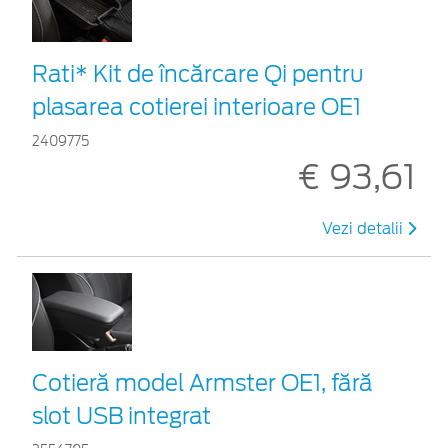
Rati* Kit de încărcare Qi pentru
plasarea cotierei interioare OE1
2409775
€ 93,61
Vezi detalii
Cotieră model Armster OE1, fără
slot USB integrat