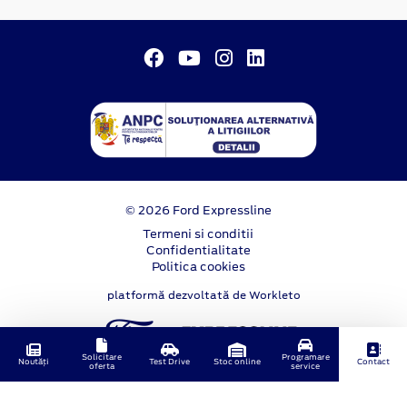
© 2026 Ford Expressline
Termeni si conditii
Confidentialitate
Politica cookies
platformă dezvoltată de Workleto
Solicitare
Programare
Noutăți
Test Drive
Stoc online
Contact
oferta
service