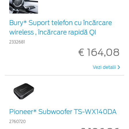
Bury* Suport telefon cu încărcare
wireless , încărcare rapidă QI
2332681
€ 164,08
Vezi detalii
Pioneer* Subwoofer TS-WX140DA
2760720