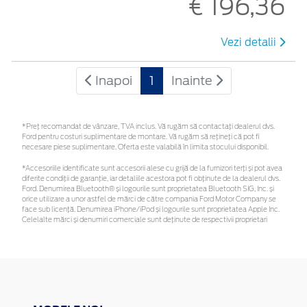
€ 196,36
Vezi detalii
Inapoi
1
Inainte
*Preţ recomandat de vânzare, TVA inclus. Vă rugăm să contactaţi dealerul dvs.
Ford pentru costuri suplimentare de montare. Vă rugăm să rețineți că pot fi
necesare piese suplimentare. Oferta este valabilă în limita stocului disponibil.
*Accesoriile identificate sunt accesorii alese cu grijă de la furnizori terți și pot avea
diferite condiții de garanție, iar detaliile acestora pot fi obținute de la dealerul dvs.
Ford. Denumirea Bluetooth® și logourile sunt proprietatea Bluetooth SIG, Inc. și
orice utilizare a unor astfel de mărci de către compania Ford Motor Company se
face sub licență. Denumirea iPhone/iPod și logourile sunt proprietatea Apple Inc.
Celelalte mărci și denumiri comerciale sunt deținute de respectivii proprietari