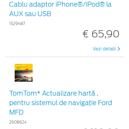
Cablu adaptor iPhone®/iPod® la
AUX sau USB
1529487
€ 65,90
Vezi detalii
TomTom* Actualizare hartă ,
pentru sistemul de navigaţie Ford
MFD
2608624