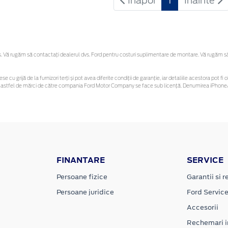
Inapoi
1
Inainte
Vă rugăm să contactaţi dealerul dvs. Ford pentru costuri suplimentare de montare. Vă rugăm să re
se cu grijă de la furnizori terți și pot avea diferite condiții de garanție, iar detaliile acestora pot
unor astfel de mărci de către compania Ford Motor Company se face sub licență. Denumirea iPhone/
FINANTARE
SERVICE
Persoane fizice
Garantii si re
Persoane juridice
Ford Servic
Accesorii
Rechemari i