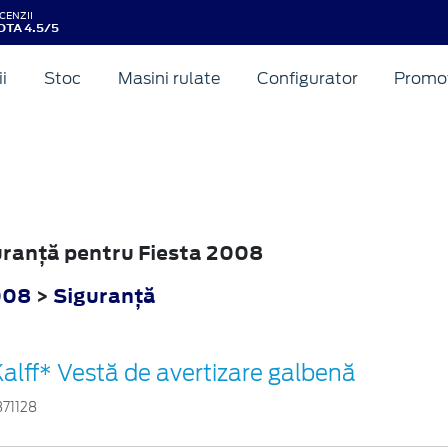
CENZII
OTA 4.5/5
ii
Stoc
Masini rulate
Configurator
Promot
guranţă pentru Fiesta 2008
008
>
Siguranţă
alff* Vestă de avertizare galbenă
871128