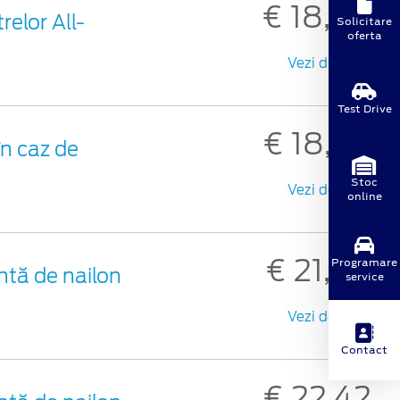
€ 18,30
relor All-
Solicitare
oferta
Vezi detalii
Test Drive
€ 18,98
n caz de
Stoc
Vezi detalii
online
€ 21,48
Programare
ntă de nailon
service
Vezi detalii
Contact
€ 22,42