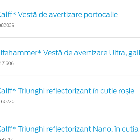
alff* Vestă de avertizare portocalie
882039
Lifehammer* Vestă de avertizare Ultra, ga
471506
alff* Triunghi reflectorizant în cutie roșie
460220
alff* Triunghi reflectorizant Nano, în cutia
332717