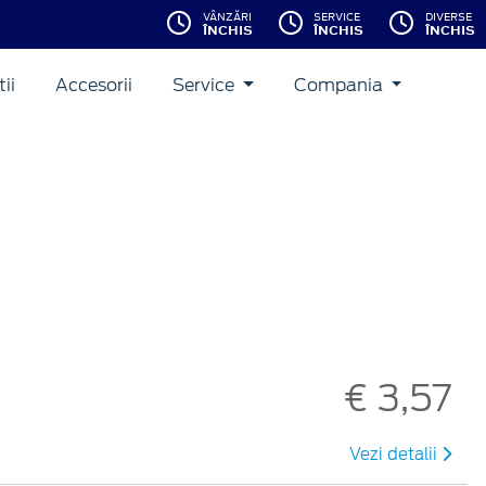
VÂNZĂRI
SERVICE
DIVERSE
ÎNCHIS
ÎNCHIS
ÎNCHIS
ii
Accesorii
Service
Compania
€ 3,57
Vezi detalii