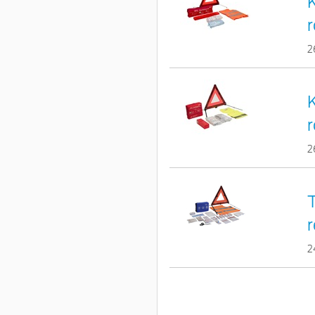
r
2
r
2
T
r
2