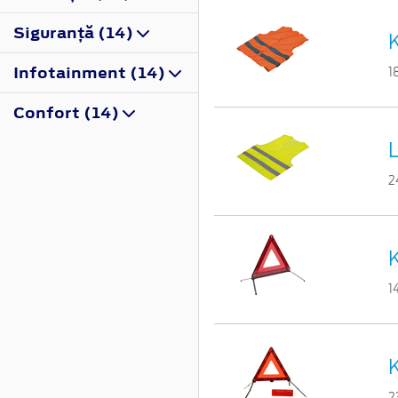
Siguranţă (14)
K
Infotainment (14)
1
Confort (14)
2
K
1
K
2