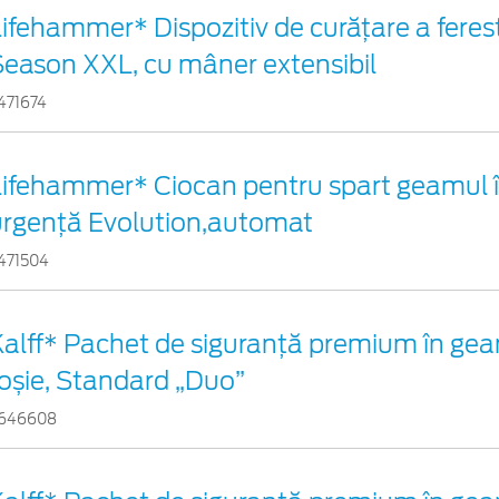
ifehammer* Dispozitiv de curățare a ferest
Season XXL, cu mâner extensibil
471674
Lifehammer* Ciocan pentru spart geamul î
urgenţă Evolution,automat
471504
Kalff* Pachet de siguranţă premium în gea
oșie, Standard „Duo”
646608