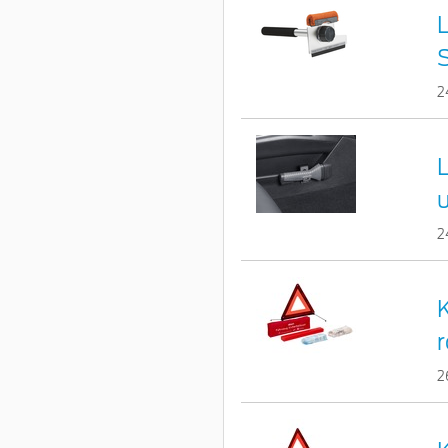
L
2
2
r
2