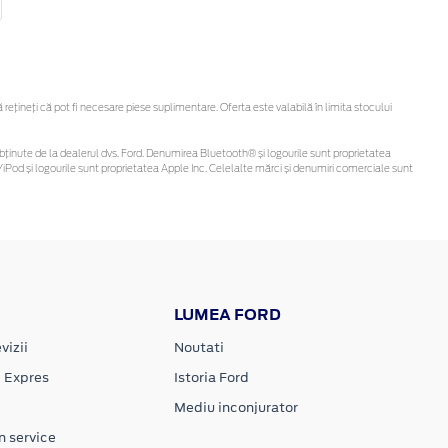
țineți că pot fi necesare piese suplimentare. Oferta este valabilă în limita stocului
 fi obținute de la dealerul dvs. Ford. Denumirea Bluetooth® și logourile sunt proprietatea
iPod și logourile sunt proprietatea Apple Inc. Celelalte mărci și denumiri comerciale sunt
LUMEA FORD
vizii
Noutati
e Expres
Istoria Ford
Mediu inconjurator
n service