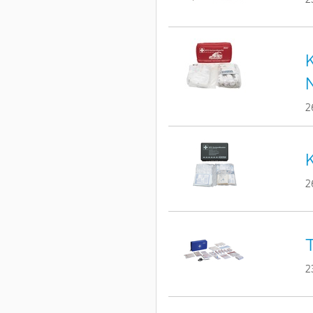
K
2
K
2
T
2