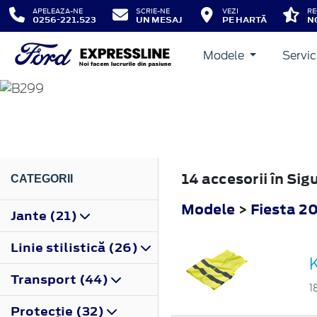
APELEAZA-NE
SCRIE-NE
VEZI
RE
0256-221.523
UN MESAJ
PE HARTĂ
N
Modele
Servic
FIESTA
2008
14 accesorii în Si
CATEGORII
Modele
>
Fiesta 2
Jante (21)
Linie stilistică (26)
K
Transport (44)
1
Protecţie (32)