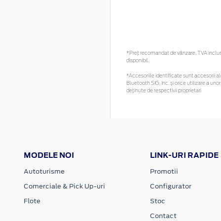
*Preţ recomandat de vânzare, TVA inclus. 
disponibil.
*Accesoriile identificate sunt accesorii ale
Bluetooth SIG, Inc. și orice utilizare a 
deținute de respectivii proprietari
MODELE NOI
LINK-URI RAPIDE
Autoturisme
Promotii
Comerciale & Pick Up-uri
Configurator
Flote
Stoc
Contact