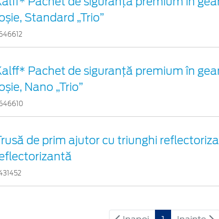
Kalff* Pachet de siguranţă premium în gea
oșie, Standard „Trio”
646612
Kalff* Pachet de siguranţă premium în gea
oșie, Nano „Trio”
646610
rusă de prim ajutor cu triunghi reflectoriza
eflectorizantă
431452