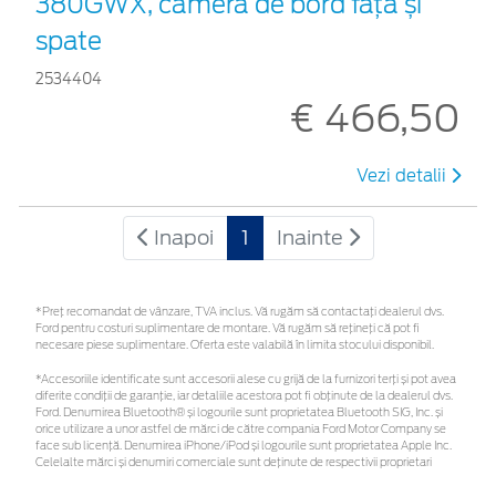
380GWX, cameră de bord față și
spate
2534404
€ 466,50
Vezi detalii
Inapoi
1
Inainte
*Preţ recomandat de vânzare, TVA inclus. Vă rugăm să contactaţi dealerul dvs.
Ford pentru costuri suplimentare de montare. Vă rugăm să rețineți că pot fi
necesare piese suplimentare. Oferta este valabilă în limita stocului disponibil.
*Accesoriile identificate sunt accesorii alese cu grijă de la furnizori terți și pot avea
diferite condiții de garanție, iar detaliile acestora pot fi obținute de la dealerul dvs.
Ford. Denumirea Bluetooth® și logourile sunt proprietatea Bluetooth SIG, Inc. și
orice utilizare a unor astfel de mărci de către compania Ford Motor Company se
face sub licență. Denumirea iPhone/iPod și logourile sunt proprietatea Apple Inc.
Celelalte mărci și denumiri comerciale sunt deținute de respectivii proprietari