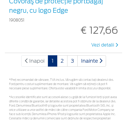
Covoraş de protecţie portbagaj
negru, cu logo Edge
1908051
€ 127,66
Vezi detalii
Inapoi
1
2
3
Inainte
*Preţ recomandat de vânzare, TVA inclus. Vă rugăm să contactaţi dealerul dvs.
Ford pentru costuri suplimentare de montare. Vă rugăm să rețineți că pot fi
necesare piese suplimentare. Oferta este valabilă în limita stocului disponibil.
*Accesoriile identificate sunt accesorii alese cu grijă de la furnizori terți și pot avea
diferite condiții de garanție, iar detaliile acestora pot fi obținute de la dealerul dvs.
Ford. Denumirea Bluetooth® și logourile sunt proprietatea Bluetooth SIG, Inc. și
orice utilizare a unor astfel de mărci de către compania Ford Motor Company se
face sub licență. Denumirea iPhone/iPod și logourile sunt proprietatea Apple Inc.
Celelalte mărci și denumiri comerciale sunt deținute de respectivii proprietari