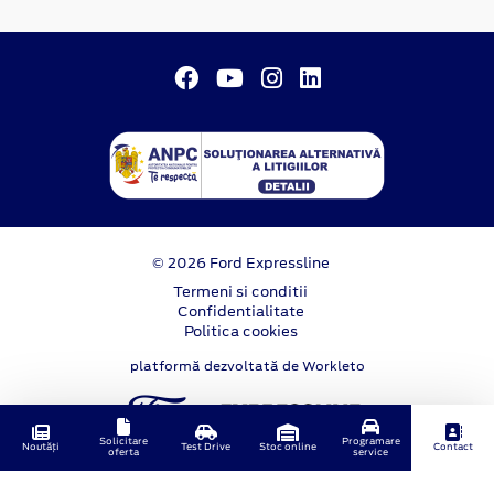
© 2026 Ford Expressline
Termeni si conditii
Confidentialitate
Politica cookies
platformă dezvoltată de Workleto
Solicitare
Programare
Noutăți
Test Drive
Stoc online
Contact
oferta
service