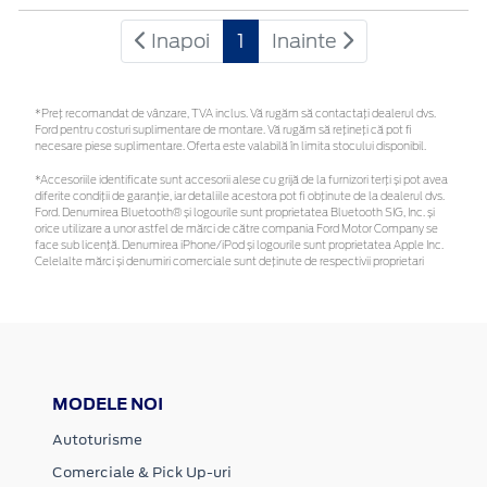
Inapoi
1
Inainte
*Preţ recomandat de vânzare, TVA inclus. Vă rugăm să contactaţi dealerul dvs.
Ford pentru costuri suplimentare de montare. Vă rugăm să rețineți că pot fi
necesare piese suplimentare. Oferta este valabilă în limita stocului disponibil.
*Accesoriile identificate sunt accesorii alese cu grijă de la furnizori terți și pot avea
diferite condiții de garanție, iar detaliile acestora pot fi obținute de la dealerul dvs.
Ford. Denumirea Bluetooth® și logourile sunt proprietatea Bluetooth SIG, Inc. și
orice utilizare a unor astfel de mărci de către compania Ford Motor Company se
face sub licență. Denumirea iPhone/iPod și logourile sunt proprietatea Apple Inc.
Celelalte mărci și denumiri comerciale sunt deținute de respectivii proprietari
MODELE NOI
Autoturisme
Comerciale & Pick Up-uri