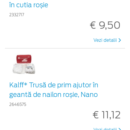
în cutia roșie
2332717
€ 9,50
Vezi detalii
Kalff* Trusă de prim ajutor în
geantă de nailon roșie, Nano
2646575
€ 11,12
Vezi detalii