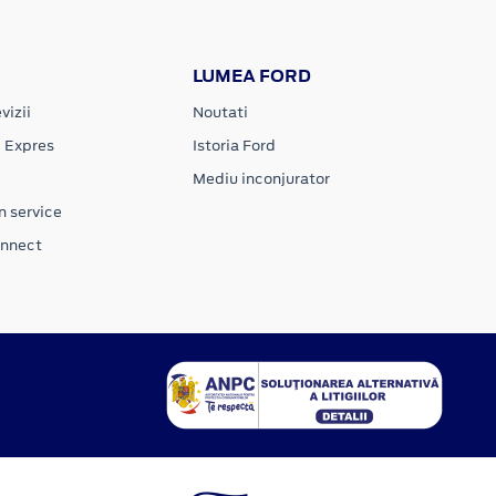
LUMEA FORD
vizii
Noutati
e Expres
Istoria Ford
Mediu inconjurator
n service
onnect