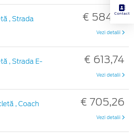
€ 584,21
Contact
tă , Strada
Vezi detalii
€ 613,74
tă , Strada E-
Vezi detalii
€ 705,26
cletă , Coach
Vezi detalii