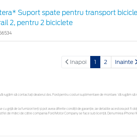
tera* Suport spate pentru transport bicicle
rail 2, pentru 2 biciclete
56534
Inapoi
1
2
Inainte
 rugăm să contactaţi dealerul dvs. Ford pentru costuri suplimentare de montare. Vă rugăm să reți
e cu grijă de la furnizori terți și pot avea diferite condiții de garanție, iar detaliile acestora pot 
or astfel de mărci de către compania Ford Motor Company se face sub licență. Denumirea iPhone/iP