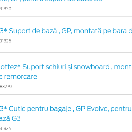
31830
3* Suport de bază , GP, montată pe bara 
31826
ottez* Suport schiuri și snowboard , monta
e remorcare
83279
3* Cutie pentru bagaje , GP Evolve, pentru
ază G3
31824