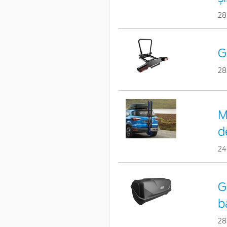
28
G
28
M
d
24
G
b
28