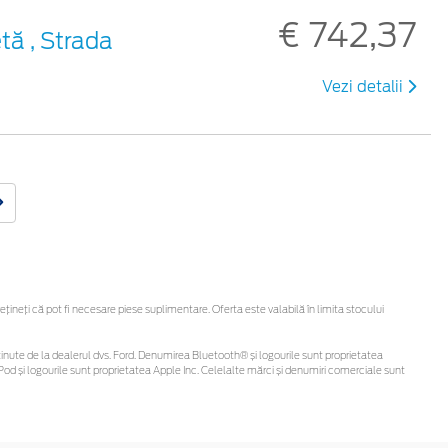
€ 742,37
tă , Strada
Vezi detalii
neți că pot fi necesare piese suplimentare. Oferta este valabilă în limita stocului
fi obținute de la dealerul dvs. Ford. Denumirea Bluetooth® și logourile sunt proprietatea
od și logourile sunt proprietatea Apple Inc. Celelalte mărci și denumiri comerciale sunt