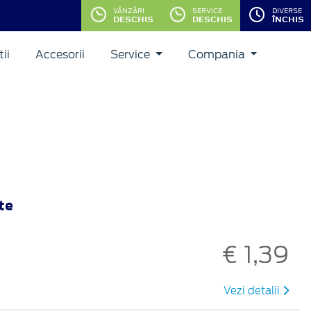
VÂNZĂRI
SERVICE
DIVERSE
DESCHIS
DESCHIS
ÎNCHIS
ii
Accesorii
Service
Compania
te
€ 1,39
Vezi detalii