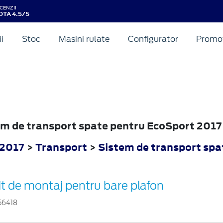
CENZII
OTA 4.5/5
ii
Stoc
Masini rulate
Configurator
Promot
tem de transport spate pentru EcoSport 2017
 2017
>
Transport
>
Sistem de transport spa
it de montaj pentru bare plafon
56418