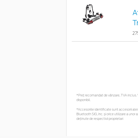
A
T
27
*Preţ recomandat de vânzare, TVA inclus. Vă
disponibil.
*Accesoriile identificate sunt accesorii ales
Bluetooth SIG, Inc. și orice utilizare a un
deținute de respectivii proprietari