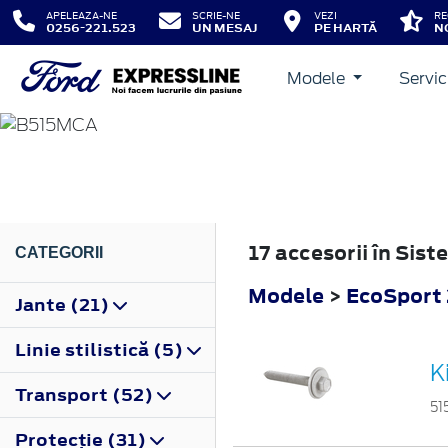
APELEAZA-NE
SCRIE-NE
VEZI
RE
0256-221.523
UN MESAJ
PE HARTĂ
N
Modele
Servic
ECOSPORT
2017
17 accesorii în Sis
CATEGORII
Modele
>
EcoSport
Jante (21)
Linie stilistică (5)
K
Transport (52)
51
Protecţie (31)