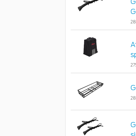
G
G
28
A
s
27
G
28
G
ș