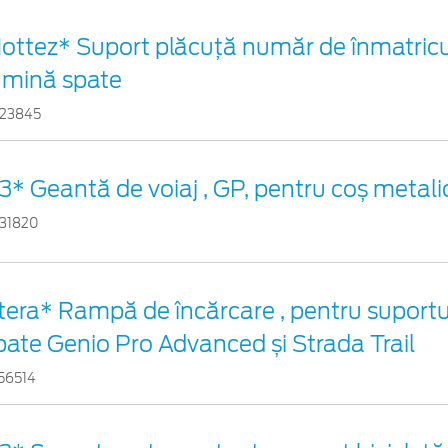
ottez* Suport plăcuță număr de înmatricul
umină spate
23845
3* Geantă de voiaj , GP, pentru coș metali
31820
tera* Rampă de încărcare , pentru suportul
pate Genio Pro Advanced și Strada Trail
56514