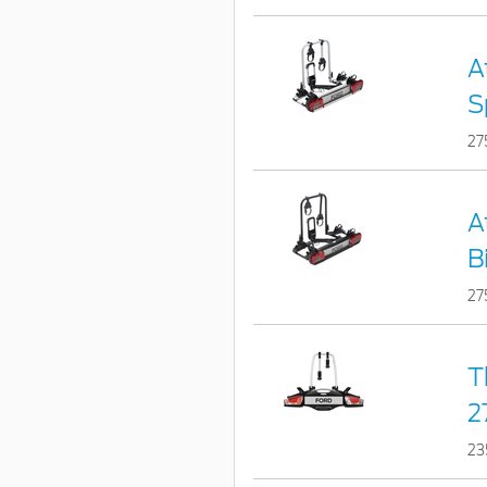
A
S
27
A
B
27
T
2
23