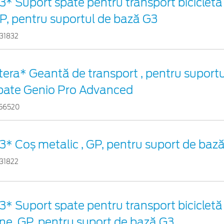
3* Suport spate pentru transport bicicletă ,
P, pentru suportul de bază G3
31832
tera* Geantă de transport , pentru suportul
pate Genio Pro Advanced
56520
3* Coș metalic , GP, pentru suport de baz
31822
3* Suport spate pentru transport bicicletă 
ine, GP, pentru suport de bază G3