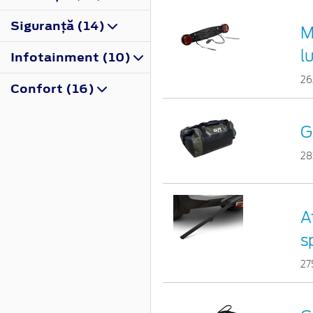
Siguranţă (14)
M
l
Infotainment (10)
26
Confort (16)
G
28
A
s
27