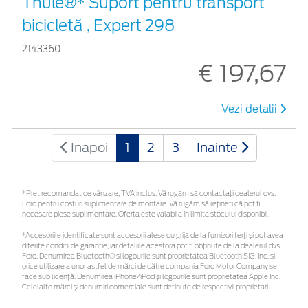
Thule®* Suport pentru transport
bicicletă , Expert 298
2143360
€ 197,67
Vezi detalii
Inapoi
1
2
3
Inainte
*Preţ recomandat de vânzare, TVA inclus. Vă rugăm să contactaţi dealerul dvs.
Ford pentru costuri suplimentare de montare. Vă rugăm să rețineți că pot fi
necesare piese suplimentare. Oferta este valabilă în limita stocului disponibil.
*Accesoriile identificate sunt accesorii alese cu grijă de la furnizori terți și pot avea
diferite condiții de garanție, iar detaliile acestora pot fi obținute de la dealerul dvs.
Ford. Denumirea Bluetooth® și logourile sunt proprietatea Bluetooth SIG, Inc. și
orice utilizare a unor astfel de mărci de către compania Ford Motor Company se
face sub licență. Denumirea iPhone/iPod și logourile sunt proprietatea Apple Inc.
Celelalte mărci și denumiri comerciale sunt deținute de respectivii proprietari