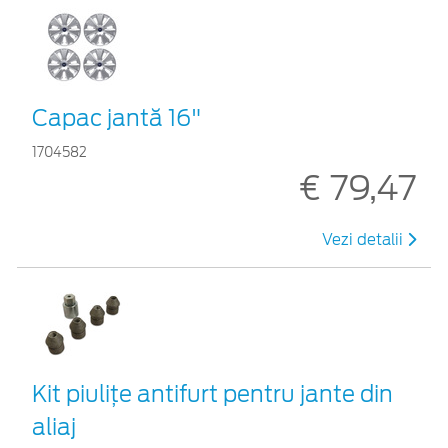
Capac jantă 16"
1704582
€ 79,47
Vezi detalii
Kit piuliţe antifurt pentru jante din
aliaj