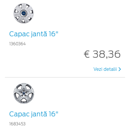
Capac jantă 16"
1360364
€ 38,36
Vezi detalii
Capac jantă 16"
1683453