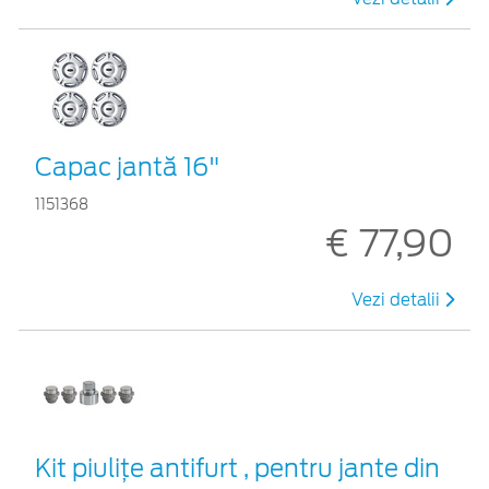
Capac jantă 16"
1151368
€ 77,90
Vezi detalii
Kit piuliţe antifurt , pentru jante din