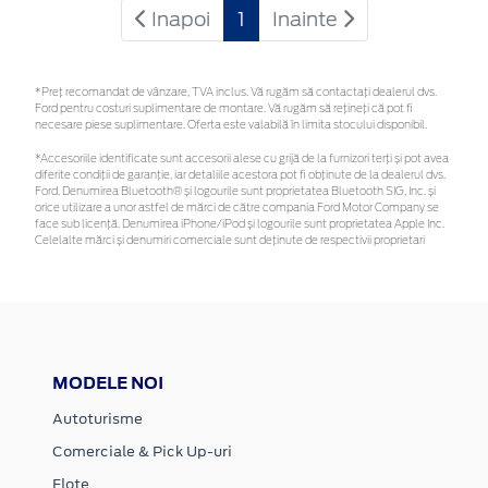
Inapoi
1
Inainte
*Preţ recomandat de vânzare, TVA inclus. Vă rugăm să contactaţi dealerul dvs.
Ford pentru costuri suplimentare de montare. Vă rugăm să rețineți că pot fi
necesare piese suplimentare. Oferta este valabilă în limita stocului disponibil.
*Accesoriile identificate sunt accesorii alese cu grijă de la furnizori terți și pot avea
diferite condiții de garanție, iar detaliile acestora pot fi obținute de la dealerul dvs.
Ford. Denumirea Bluetooth® și logourile sunt proprietatea Bluetooth SIG, Inc. și
orice utilizare a unor astfel de mărci de către compania Ford Motor Company se
face sub licență. Denumirea iPhone/iPod și logourile sunt proprietatea Apple Inc.
Celelalte mărci și denumiri comerciale sunt deținute de respectivii proprietari
MODELE NOI
Autoturisme
Comerciale & Pick Up-uri
Flote