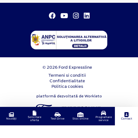
© 2026 Ford Expressline
Termeni si conditii
Confidentialitate
Politica cookies
platformă dezvoltată de Workleto
Solicitare
Programare
Noutăți
Test Drive
Stoc online
Contact
oferta
service