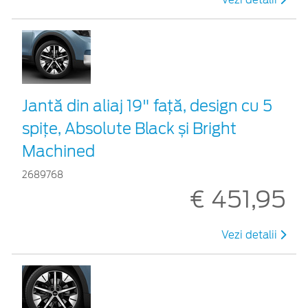
Jantă din aliaj 19" față, design cu 5
spițe, Absolute Black și Bright
Machined
2689768
€ 451,95
Vezi detalii