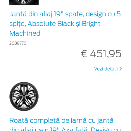
Jantă din aliaj 19" spate, design cu 5
spițe, Absolute Black și Bright
Machined
2689770
€ 451,95
Vezi detalii
Roată completă de iarnă cu jantă
din aliaj ușor 19" Axa față, Design cu