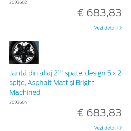
2693602
€ 683,83
Vezi detalii
Jantă din aliaj 21" spate, design 5 x 2
spițe, Asphalt Matt și Bright
Machined
2693604
€ 683,83
Vezi detalii