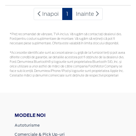
Inapoi
1
Inainte
*Preţ recomandat de vânzare, TVA inclus. Vă rugăm să contactaţi dealerul dvs.
Ford pentru costuri suplimentare de montare. Vă rugăm să rețineți că pot fi
necesare piese suplimentare. Oferta este valabilă în limita stocului disponibil.
*Accesoriile identificate sunt accesorii alese cu grijă de la furnizori terți și pot avea
diferite condiții de garanție, iar detaliile acestora pot fi obținute de la dealerul dvs.
Ford. Denumirea Bluetooth® și logourile sunt proprietatea Bluetooth SIG, Inc. și
orice utilizare a unor astfel de mărci de către compania Ford Motor Company se
face sub licență. Denumirea iPhone/iPod și logourile sunt proprietatea Apple Inc.
Celelalte mărci și denumiri comerciale sunt deținute de respectivii proprietari
MODELE NOI
Autoturisme
Comerciale & Pick Up-uri