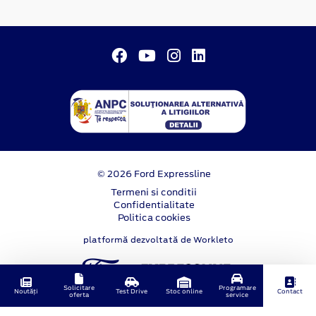
© 2026 Ford Expressline
Termeni si conditii
Confidentialitate
Politica cookies
platformă dezvoltată de Workleto
Solicitare
Programare
Noutăți
Test Drive
Stoc online
Contact
oferta
service