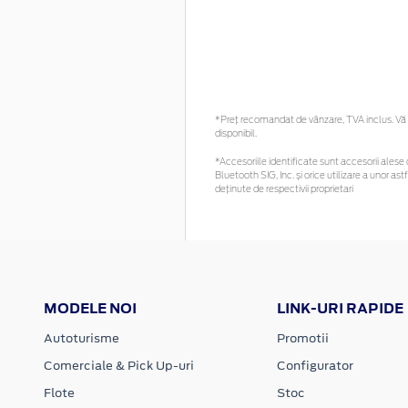
*Preţ recomandat de vânzare, TVA inclus. Vă r
disponibil.
*Accesoriile identificate sunt accesorii alese c
Bluetooth SIG, Inc. și orice utilizare a unor
deținute de respectivii proprietari
MODELE NOI
LINK-URI RAPIDE
Autoturisme
Promotii
Comerciale & Pick Up-uri
Configurator
Flote
Stoc