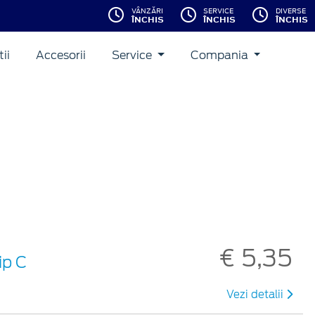
VÂNZĂRI
SERVICE
DIVERSE
ÎNCHIS
ÎNCHIS
ÎNCHIS
ii
Accesorii
Service
Compania
€ 5,35
ip C
Vezi detalii