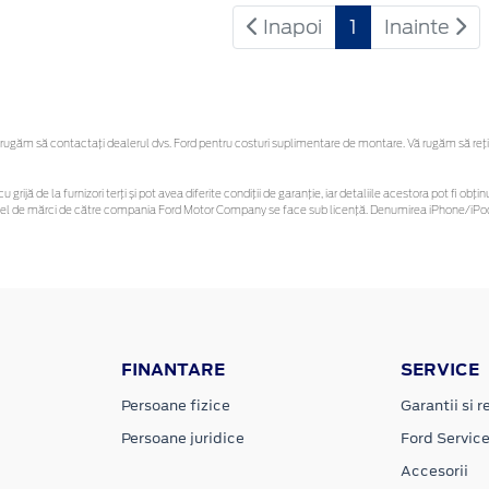
Inapoi
1
Inainte
ugăm să contactaţi dealerul dvs. Ford pentru costuri suplimentare de montare. Vă rugăm să reține
u grijă de la furnizori terți și pot avea diferite condiții de garanție, iar detaliile acestora pot fi 
 astfel de mărci de către compania Ford Motor Company se face sub licență. Denumirea iPhone/iPod 
FINANTARE
SERVICE
Persoane fizice
Garantii si re
Persoane juridice
Ford Servic
Accesorii