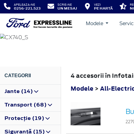
APELEAZA-NE
SCRIE-NE
VEZI
RE
0256-221.523
UN MESAJ
PE HARTĂ
N
Modele
Servic
ALL-ELECTRIC EXPL
2024
4 accesorii în Infot
CATEGORII
Modele
>
All-Electri
Jante (14)
Transport (68)
Bu
Protecţie (19)
227
Siguranţă (15)