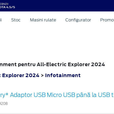
CENZII
OTA 4.5/5
ii
Stoc
Masini rulate
Configurator
Promot
ORER
ainment pentru All-Electric Explorer 2024
c Explorer 2024
>
Infotainment
ry* Adaptor USB Micro USB până la USB t
9208