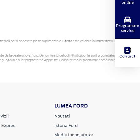
online
Programare
service
ți că pot fi necesare piese suplimentare. Oferta este valabilă în limita stocului
Contact
obținute de la dealerul dvs. Ford. Denumirea Bluetooth® și logourile sunt proprietatea
și logourile sunt proprietatea Apple Inc. Celelalte mărci și denumiri comerciale sunt
LUMEA FORD
vizii
Noutati
e Expres
Istoria Ford
Mediu inconjurator