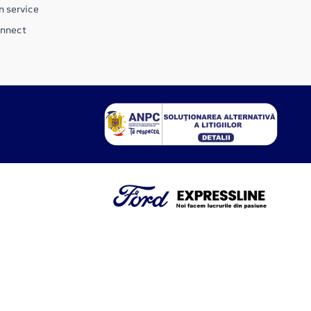
n service
onnect