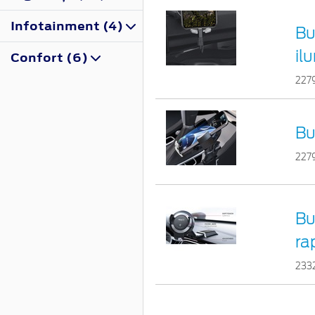
Infotainment (4)
Bu
il
Confort (6)
227
Bu
227
Bu
ra
233