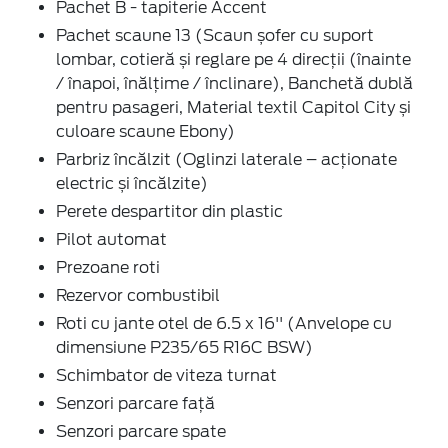
Pachet B - tapiterie Accent
Pachet scaune 13 (Scaun șofer cu suport
lombar, cotieră și reglare pe 4 direcții (înainte
/ înapoi, înălțime / înclinare), Banchetă dublă
pentru pasageri, Material textil Capitol City și
culoare scaune Ebony)
Parbriz încălzit (Oglinzi laterale – acționate
electric și încălzite)
Perete despartitor din plastic
Pilot automat
Prezoane roti
Rezervor combustibil
Roti cu jante otel de 6.5 x 16'' (Anvelope cu
dimensiune P235/65 R16C BSW)
Schimbator de viteza turnat
Senzori parcare față
Senzori parcare spate