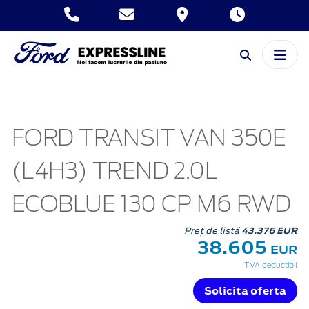
FORD TRANSIT VAN 350E
(L4H3) TREND 2.0L
ECOBLUE 130 CP M6 RWD
Preț de listă
43.376 EUR
38.605
EUR
TVA deductibil
Solicita oferta