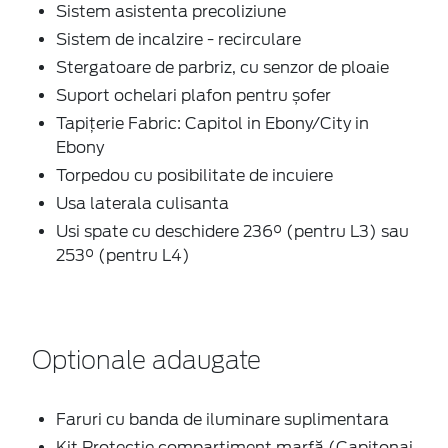
Sistem asistenta precoliziune
Sistem de incalzire - recirculare
Stergatoare de parbriz, cu senzor de ploaie
Suport ochelari plafon pentru șofer
Tapițerie Fabric: Capitol in Ebony/City in
Ebony
Torpedou cu posibilitate de incuiere
Usa laterala culisanta
Usi spate cu deschidere 236° (pentru L3) sau
253° (pentru L4)
Optionale adaugate
Faruri cu banda de iluminare suplimentara
Kit Protecţie compartiment marfă (Capitonaj