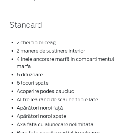
Standard
2 chei tip briceag
2 manere de sustinere interior
4 inele ancorare marfă in compartimentul
marfa
6 difuzoare
6 locuri spate
Acoperire podea cauciuc
Al treilea rând de scaune triple late
Apărători noroi față
Apărători noroi spate
Axa fata cu alunecare nelimitata
Bara fata vopsita partial in culoarea