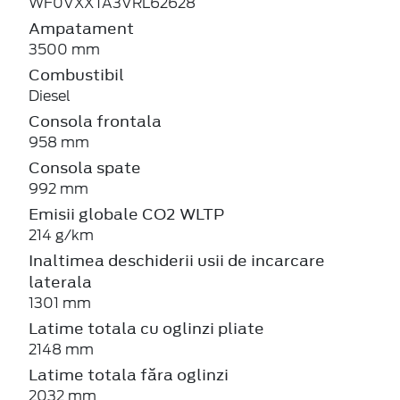
WF0VXXTA3VRL62628
Ampatament
3500 mm
Combustibil
Diesel
Consola frontala
958 mm
Consola spate
992 mm
Emisii globale CO2 WLTP
214 g/km
Inaltimea deschiderii usii de incarcare
laterala
1301 mm
Latime totala cu oglinzi pliate
2148 mm
Latime totala făra oglinzi
2032 mm