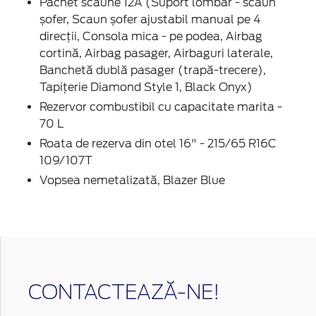
Pachet scaune 12A (Suport lombar - scaun
șofer, Scaun șofer ajustabil manual pe 4
direcții, Consola mica - pe podea, Airbag
cortină, Airbag pasager, Airbaguri laterale,
Banchetă dublă pasager (trapă-trecere),
Tapițerie Diamond Style 1, Black Onyx)
Rezervor combustibil cu capacitate marita -
70 L
Roata de rezerva din otel 16" - 215/65 R16C
109/107T
Vopsea nemetalizată, Blazer Blue
CONTACTEAZĂ-NE!