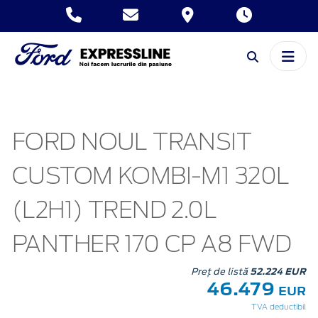
FORD NOUL TRANSIT
CUSTOM KOMBI-M1 320L
(L2H1) TREND 2.0L
PANTHER 170 CP A8 FWD
Preț de listă
52.224 EUR
46.479
EUR
TVA deductibil