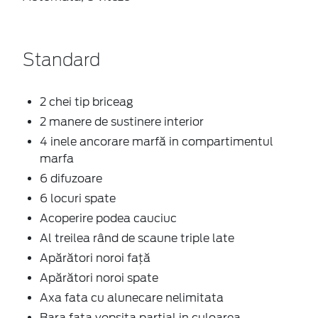
Standard
2 chei tip briceag
2 manere de sustinere interior
4 inele ancorare marfă in compartimentul
marfa
6 difuzoare
6 locuri spate
Acoperire podea cauciuc
Al treilea rând de scaune triple late
Apărători noroi față
Apărători noroi spate
Axa fata cu alunecare nelimitata
Bara fata vopsita partial in culoarea