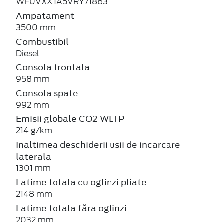
WF0VXXTA5VRY71863
Ampatament
3500 mm
Combustibil
Diesel
Consola frontala
958 mm
Consola spate
992 mm
Emisii globale CO2 WLTP
214 g/km
Inaltimea deschiderii usii de incarcare
laterala
1301 mm
Latime totala cu oglinzi pliate
2148 mm
Latime totala făra oglinzi
2032 mm