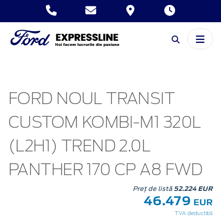
FORD NOUL TRANSIT
CUSTOM KOMBI-M1 320L
(L2H1) TREND 2.0L
PANTHER 170 CP A8 FWD
Preț de listă
52.224 EUR
46.479
EUR
TVA deductibil