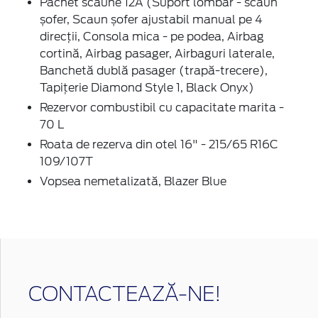
Pachet scaune 12A (Suport lombar - scaun
șofer, Scaun șofer ajustabil manual pe 4
direcții, Consola mica - pe podea, Airbag
cortină, Airbag pasager, Airbaguri laterale,
Banchetă dublă pasager (trapă-trecere),
Tapițerie Diamond Style 1, Black Onyx)
Rezervor combustibil cu capacitate marita -
70 L
Roata de rezerva din otel 16" - 215/65 R16C
109/107T
Vopsea nemetalizată, Blazer Blue
CONTACTEAZĂ-NE!