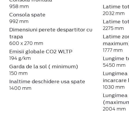
Latime tot
958 mm
2032 mm
Consola spate
Latime tot
992 mm
2275 mm
Dimensiuni perete despartitor cu
trapa
Latime zon
maximum
600 x 270 mm
1777 mm
Emisii globale CO2 WLTP
Lungime to
194 g/km
5450 mm
Garda de la sol ( minimum)
Lungimea d
150 mm
incarcare 
Inaltime deschidere usa spate
1030 mm
1400 mm
Lungimea 
(maximu
2004 mm