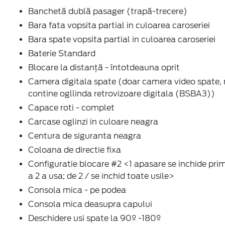
Banchetă dublă pasager (trapă-trecere)
Bara fata vopsita partial in culoarea caroseriei
Bara spate vopsita partial in culoarea caroseriei
Baterie Standard
Blocare la distanță - întotdeauna oprit
Camera digitala spate (doar camera video spate,
contine ogllinda retrovizoare digitala (BSBA3))
Capace roti - complet
Carcase oglinzi in culoare neagra
Centura de siguranta neagra
Coloana de directie fixa
Configuratie blocare #2 <1 apasare se inchide prim
a 2 a usa; de 2 / se inchid toate usile>
Consola mica - pe podea
Consola mica deasupra capului
Deschidere usi spate la 90º -180º