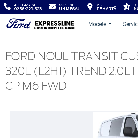
APELEAZA-NE
SCRIE-NE
VEZI
RE
0256-221.523
UN MESAJ
PE HARTĂ
N
Modele
Servic
FORD NOUL TRANSIT CU
320L (L2H1) TREND 2.0L
CP M6 FWD