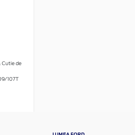
a Cutie de
109/107T
LUMEA FORD