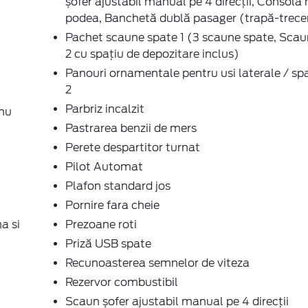
șofer ajustabil manual pe 4 direcții, Consola 
podea, Banchetă dublă pasager (trapă-trece
Pachet scaune spate 1 (3 scaune spate, Scau
2 cu spațiu de depozitare inclus)
Panouri ornamentale pentru usi laterale / spa
2
Parbriz incalzit
 nu
Pastrarea benzii de mers
Perete despartitor turnat
Pilot Automat
Plafon standard jos
Pornire fara cheie
a si
Prezoane roti
Priză USB spate
Recunoasterea semnelor de viteza
Rezervor combustibil
Scaun șofer ajustabil manual pe 4 direcții