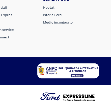
vizii
Noutati
e Expres
Istoria Ford
Mediu inconjurator
n service
onnect