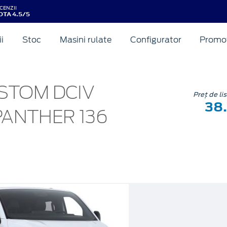
CENZII
OTA 4.5/5
ii
Stoc
Masini rulate
Configurator
Promot
STOM DCIV
Preț de li
38
 PANTHER 136