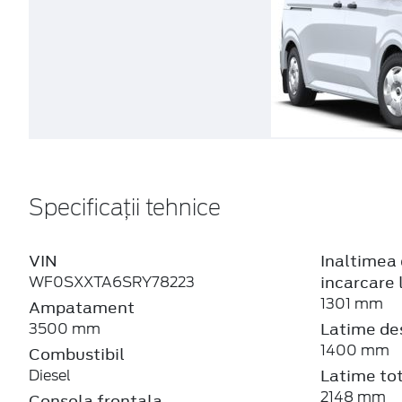
Specificații tehnice
VIN
Inaltimea 
incarcare 
WF0SXXTA6SRY78223
1301 mm
Ampatament
Latime de
3500 mm
1400 mm
Combustibil
Latime tot
Diesel
2148 mm
Consola frontala