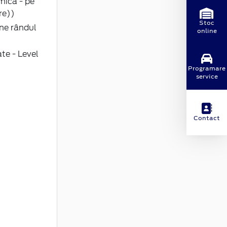
mica - pe
re))
Stoc
ne rândul
online
te - Level
Programare
service
Contact