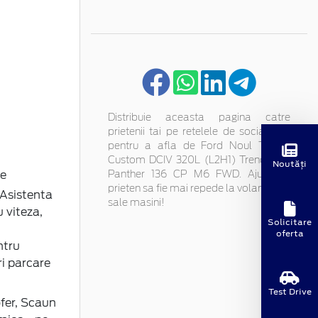
Distribuie aceasta pagina catre
prietenii tai pe retelele de socializare
pentru a afla de Ford Noul Transit
Custom DCIV 320L (L2H1) Trend 2.0L
Noutăți
te
Panther 136 CP M6 FWD. Ajuta un
prieten sa fie mai repede la volanul noii
(Asistenta
sale masini!
 viteza,
Solicitare
oferta
ntru
ri parcare
Test Drive
fer, Scaun