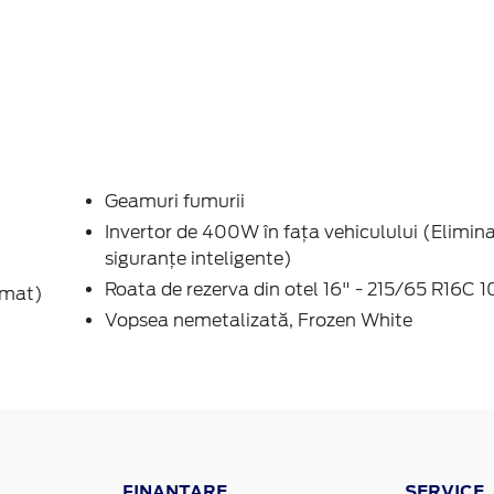
Geamuri fumurii
Invertor de 400W în fața vehiculului (Elimin
siguranțe inteligente)
Roata de rezerva din otel 16" - 215/65 R16C 
omat)
Vopsea nemetalizată, Frozen White
FINANTARE
SERVICE