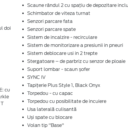
Scaune rândul 2 cu spațiu de depozitare incl
Schimbator de viteza turnat
Senzori parcare fata
l doi
Senzori parcare spate
Sistem de incalzire - recirculare
Sistem de monitorizare a presiunii in pneuri
Sistem deblocare usi in 2 trepte
Stergatoare – de parbriz cu senzor de ploaie
Suport lombar - scaun șofer
SYNC IV
Tapițerie Plus Style 1, Black Onyx
E: cu
Torpedou - cu capac
rkle
Torpedou cu posibilitate de incuiere
 T
Usa laterală culisantă
Uși spate cu blocare
Volan tip ''Base''