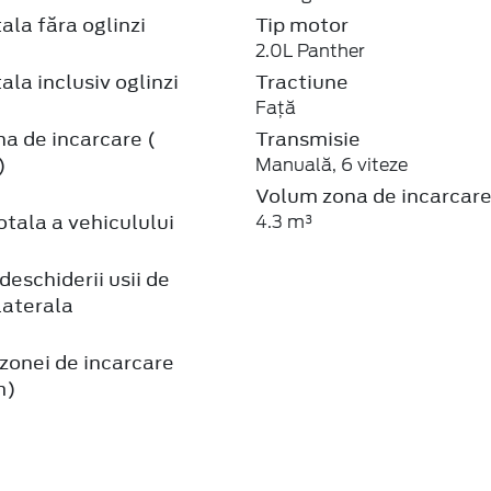
ala făra oglinzi
Tip motor
2.0L Panther
ala inclusiv oglinzi
Tractiune
Față
a de incarcare (
Transmisie
)
Manuală, 6 viteze
Volum zona de incarcar
tala a vehiculului
4.3 m³
eschiderii usii de
laterala
zonei de incarcare
m)