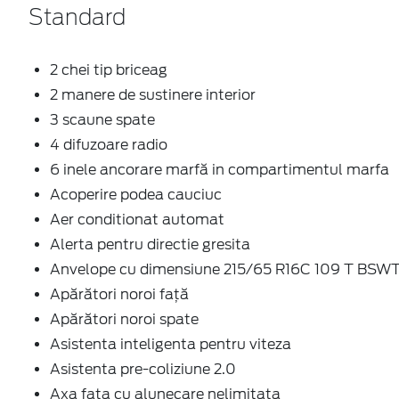
Standard
2 chei tip briceag
2 manere de sustinere interior
3 scaune spate
4 difuzoare radio
6 inele ancorare marfă in compartimentul marfa
Acoperire podea cauciuc
Aer conditionat automat
Alerta pentru directie gresita
Anvelope cu dimensiune 215/65 R16C 109 T BSW
Apărători noroi față
Apărători noroi spate
Asistenta inteligenta pentru viteza
Asistenta pre-coliziune 2.0
Axa fata cu alunecare nelimitata