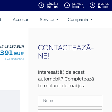
VÂNZĂRI
SERVICE
DIVERSE
ÎNCHIS
ÎNCHIS
ÎNCHIS
ii
Accesorii
Service
Compania
stă
43.137 EUR
CONTACTEAZĂ-
.391
EUR
NE!
TVA deductibil
Interesat(ă) de acest
automobil? Completează
formularul de mai jos: