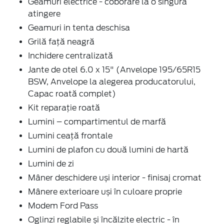
Geamuri electrice - coborâre la o singură
atingere
Geamuri in tenta deschisa
Grilă față neagră
Inchidere centralizată
Jante de otel 6.0 x 15" (Anvelope 195/65R15
BSW, Anvelope la alegerea producatorului,
Capac roată complet)
Kit reparație roată
Lumini – compartimentul de marfă
Lumini ceață frontale
Lumini de plafon cu două lumini de hartă
Lumini de zi
Mâner deschidere uși interior - finisaj cromat
Mânere exterioare uși în culoare proprie
Modem Ford Pass
Oglinzi reglabile și încălzite electric - în