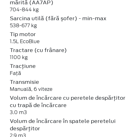
mărită (AA7AP)
704-844 kg
Sarcina utilă (fără șofer) - min-max
538-677 kg
Tip motor
1.5L EcoBlue
Tractare (cu frânare)
1100 kg
Tracțiune
Față
Transmisie
Manuală, 6 viteze
Volum de încărcare cu peretele despărțitor
cu trapă de încărcare
3.0 m3
Volum de încărcare în spatele peretelui
despărțitor
2.9 m3