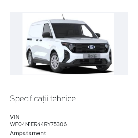
Specificații tehnice
VIN
WF04N1ER44RY75306
Ampatament