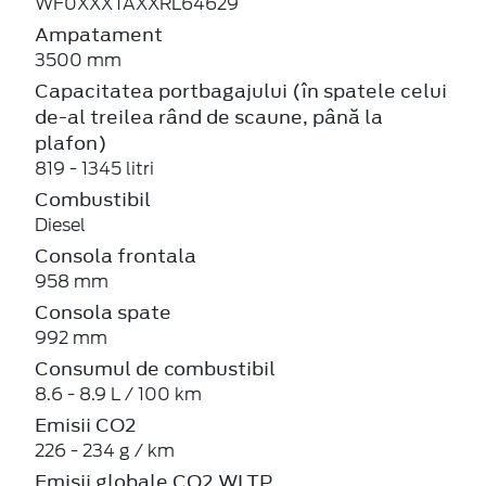
WF0XXXTAXXRL64629
Ampatament
3500 mm
Capacitatea portbagajului (în spatele celui
de-al treilea rând de scaune, până la
plafon)
819 - 1345 litri
Combustibil
Diesel
Consola frontala
958 mm
Consola spate
992 mm
Consumul de combustibil
8.6 - 8.9 L / 100 km
Emisii CO2
226 - 234 g / km
Emisii globale CO2 WLTP