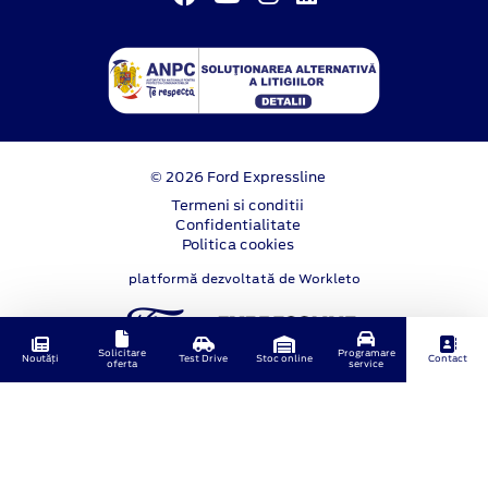
© 2026 Ford Expressline
Termeni si conditii
Confidentialitate
Politica cookies
platformă dezvoltată de Workleto
Solicitare
Programare
Noutăți
Test Drive
Stoc online
Contact
oferta
service