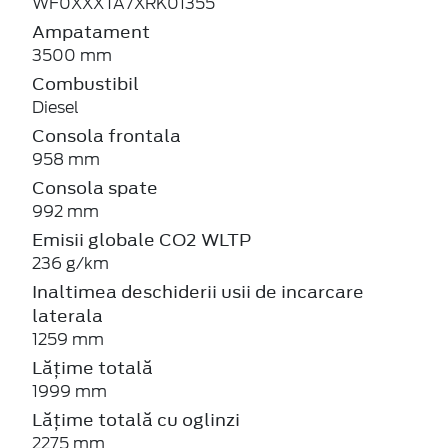
WF0XXXTA7XRK01355
Ampatament
3500 mm
Combustibil
Diesel
Consola frontala
958 mm
Consola spate
992 mm
Emisii globale CO2 WLTP
236 g/km
Inaltimea deschiderii usii de incarcare
laterala
1259 mm
Lățime totală
1999 mm
Lățime totală cu oglinzi
2275 mm