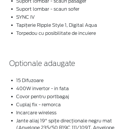
Suport lombar - scaun pasager
Suport lombar - scaun sofer
SYNC IV
Tapițerie Ripple Style 1, Digital Aqua
Torpedou cu posibilitate de incuiere
Optionale adaugate
15 Difuzoare
400W invertor - in fata
Covor pentru portbagaj
Cuplaj fix - remorca
Incarcare wireless
Jante aliaj 19" spițe direcționale negru mat
(Anvelope 235/50 R19C 111/109T, Anvelope