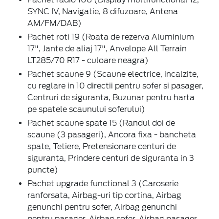
SYNC IV, Navigatie, 8 difuzoare, Antena
AM/FM/DAB)
Pachet roti 19 (Roata de rezerva Aluminium
17", Jante de aliaj 17", Anvelope All Terrain
LT285/70 R17 - culoare neagra)
Pachet scaune 9 (Scaune electrice, incalzite,
cu reglare in 10 directii pentru sofer si pasager,
Centruri de siguranta, Buzunar pentru harta
pe spatele scaunului soferului)
Pachet scaune spate 15 (Randul doi de
scaune (3 pasageri), Ancora fixa - bancheta
spate, Tetiere, Pretensionare centuri de
siguranta, Prindere centuri de siguranta in 3
puncte)
Pachet upgrade functional 3 (Caroserie
ranforsata, Airbag-uri tip cortina, Airbag
genunchi pentru sofer, Airbag genunchi
pentru pasager, Airbag sofer, Airbag pasager,