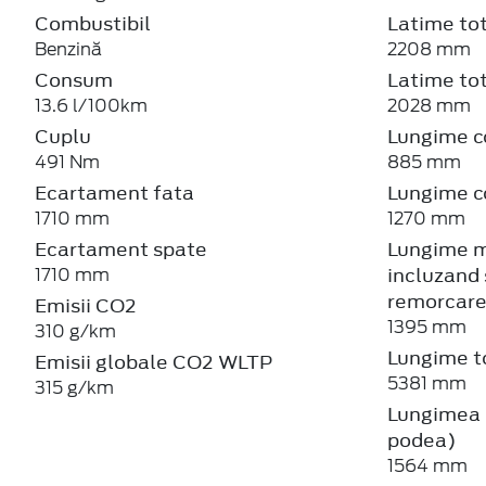
Combustibil
Latime tot
Benzină
2208 mm
Consum
Latime tot
13.6 l/100km
2028 mm
Cuplu
Lungime c
491 Nm
885 mm
Ecartament fata
Lungime c
1710 mm
1270 mm
Ecartament spate
Lungime m
incluzand 
1710 mm
remorcar
Emisii CO2
1395 mm
310 g/km
Lungime t
Emisii globale CO2 WLTP
5381 mm
315 g/km
Lungimea b
podea)
1564 mm