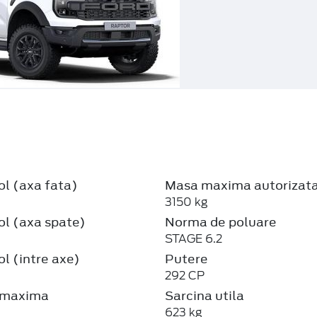
ol (axa fata)
Masa maxima autorizat
3150 kg
ol (axa spate)
Norma de poluare
STAGE 6.2
ol (intre axe)
Putere
292 CP
 maxima
Sarcina utila
623 kg