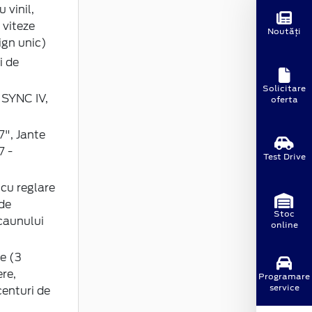
 vinil,
 viteze
Noutăți
ign unic)
i de
Solicitare
 SYNC IV,
oferta
7", Jante
7 -
Test Drive
 cu reglare
 de
Stoc
caunului
online
e (3
re,
Programare
service
centuri de