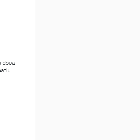
cu doua
patiu