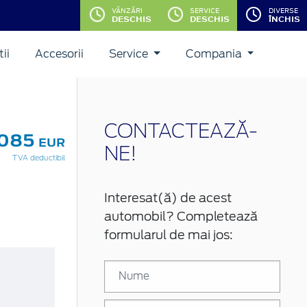
VÂNZĂRI
SERVICE
DIVERSE
DESCHIS
DESCHIS
ÎNCHIS
ii
Accesorii
Service
Compania
CONTACTEAZĂ-
.085
EUR
NE!
TVA deductibil
Interesat(ă) de acest
automobil? Completează
formularul de mai jos: