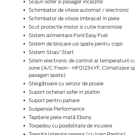
Scaun sofer si pasager incalzite
Schimbator de viteze automat / electronic
Schimbator de viteze imbracat in piele
Scut protectie motor si cutie transmisie
Sistem alimentare Ford Easy Fuel
Sistem de blocare usi spate pentru copii
Sistem Stop/ Start
Sitem electronic de control al temperaturii 
zone (A/C Freon - HF01234YF, Climatizare s
pasageri spate)
Stergătoare cu senzor de ploaie
Suport ochelari sofer in plafon
Suport pentru pahare
Suspensie Performance
Tapițerie piele mată Ebony
Torpedou cu posibilitate de incuiere
Treapta laterala neagra (cu logo Raptor)