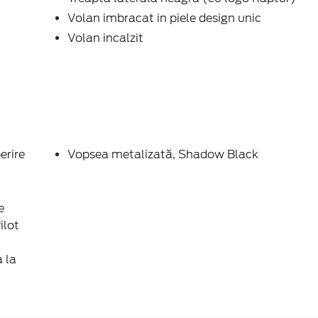
Volan imbracat in piele design unic
Volan incalzit
erire
Vopsea metalizată, Shadow Black
e
ilot
 la