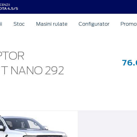
CENZII
OTA 4.5/5
ii
Stoc
Masini rulate
Configurator
Promot
PTOR
76
0T NANO 292