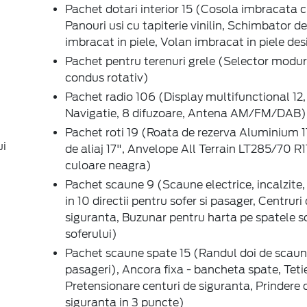
Pachet dotari interior 15 (Cosola imbracata cu
Panouri usi cu tapiterie vinilin, Schimbator de
imbracat in piele, Volan imbracat in piele des
Pachet pentru terenuri grele (Selector modur
condus rotativ)
Pachet radio 106 (Display multifunctional 12,
Navigatie, 8 difuzoare, Antena AM/FM/DAB)
Pachet roti 19 (Roata de rezerva Aluminium 1
ui
de aliaj 17", Anvelope All Terrain LT285/70 R1
culoare neagra)
Pachet scaune 9 (Scaune electrice, incalzite,
in 10 directii pentru sofer si pasager, Centruri
siguranta, Buzunar pentru harta pe spatele s
soferului)
Pachet scaune spate 15 (Randul doi de scaun
pasageri), Ancora fixa - bancheta spate, Tetie
Pretensionare centuri de siguranta, Prindere 
siguranta in 3 puncte)