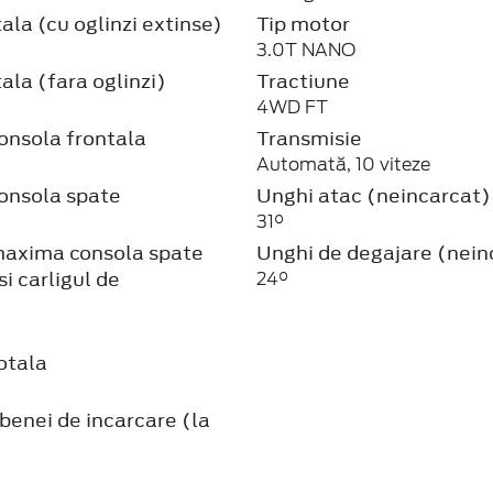
ala (cu oglinzi extinse)
Tip motor
3.0T NANO
ala (fara oglinzi)
Tractiune
4WD FT
onsola frontala
Transmisie
Automată, 10 viteze
onsola spate
Unghi atac (neincarcat)
31°
axima consola spate
Unghi de degajare (nein
si carligul de
24°
e
otala
enei de incarcare (la