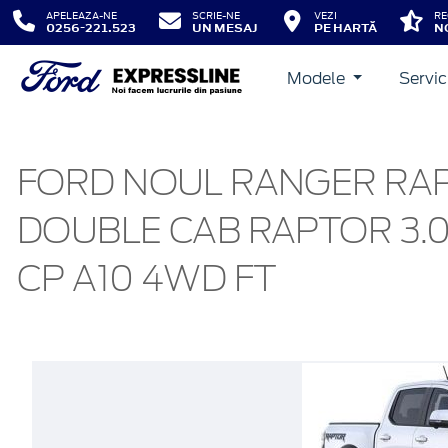
APELEAZA-NE
SCRIE-NE
VEZI
RE
0256-221.523
UN MESAJ
PE HARTĂ
N
Modele
Servic
FORD NOUL RANGER RA
DOUBLE CAB RAPTOR 3.
CP A10 4WD FT