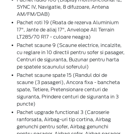
SYNC IV, Navigatie, 8 difuzoare, Antena
AM/FM/DAB)
Pachet roti 19 (Roata de rezerva Aluminium
17", Jante de aliaj 17", Anvelope All Terrain
LT285/70 R17 - culoare neagra)
Pachet scaune 9 (Scaune electrice, incalzite,
cu reglare in 10 directii pentru sofer si pasager,
Centruri de siguranta, Buzunar pentru harta
pe spatele scaunului soferului)
Pachet scaune spate 15 (Randul doi de
scaune (3 pasageri), Ancora fixa - bancheta
spate, Tetiere, Pretensionare centuri de
siguranta, Prindere centuri de siguranta in 3
puncte)
Pachet upgrade functional 3 (Caroserie
ranforsata, Airbag-uri tip cortina, Airbag
genunchi pentru sofer, Airbag genunchi
pentru pasager, Airbag sofer, Airbag pasager,