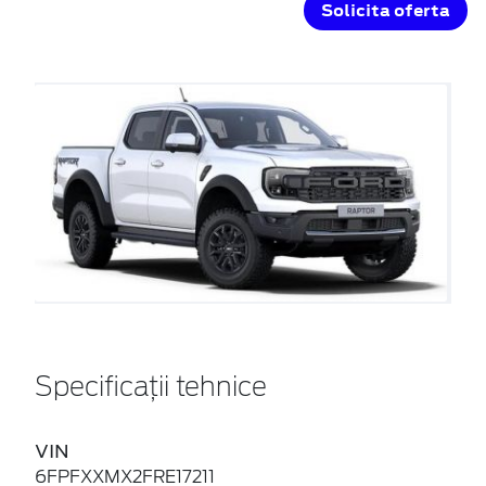
Solicita oferta
Specificații tehnice
VIN
6FPFXXMX2FRE17211