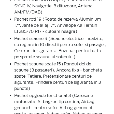
SYNC IV, Navigatie, 8 difuzoare, Antena
AM/FM/DAB)
Pachet roti 19 (Roata de rezerva Aluminium
17", Jante de aliaj 17", Anvelope All Terrain
LT285/70 R17 - culoare neagra)
Pachet scaune 9 (Scaune electrice, incalzite,
cu reglare in 10 directii pentru sofer si pasager,
Centruri de siguranta, Buzunar pentru harta
pe spatele scaunului soferului)
Pachet scaune spate 15 (Randul doi de
scaune (3 pasageri), Ancora fixa - bancheta
spate, Tetiere, Pretensionare centuri de
siguranta, Prindere centuri de siguranta in 3
puncte)
Pachet upgrade functional 3 (Caroserie
ranforsata, Airbag-uri tip cortina, Airbag
genunchi pentru sofer, Airbag genunchi
pentru pasager, Airbag sofer, Airbag pasager,