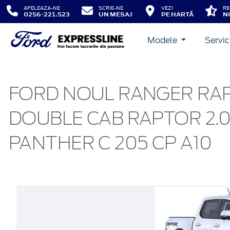
APELEAZA-NE
SCRIE-NE
VEZI
RE
0256-221.523
UN MESAJ
PE HARTĂ
N
Modele
Servic
FORD NOUL RANGER RA
DOUBLE CAB RAPTOR 2.
PANTHER C 205 CP A10