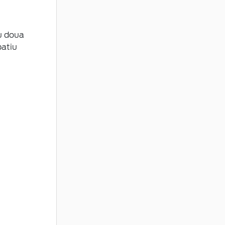
cu doua
patiu