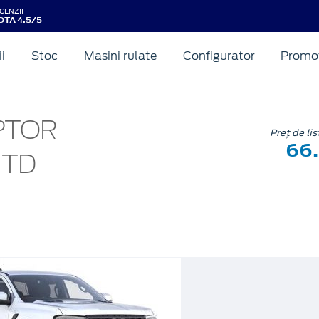
CENZII
OTA 4.5/5
ii
Stoc
Masini rulate
Configurator
Promot
PTOR
Preț de li
66
0TD