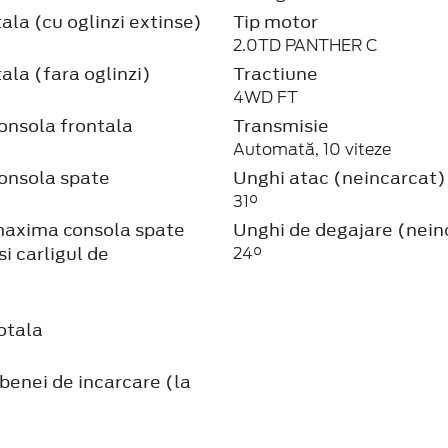
ala (cu oglinzi extinse)
Tip motor
2.0TD PANTHER C
ala (fara oglinzi)
Tractiune
4WD FT
onsola frontala
Transmisie
Automată, 10 viteze
onsola spate
Unghi atac (neincarcat)
31°
axima consola spate
Unghi de degajare (nein
si carligul de
24°
e
otala
enei de incarcare (la