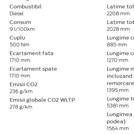
Combustibil
Latime tot
Diesel
2208 mm
Consum
Latime tot
9 l/100km
2028 mm
Cuplu
Lungime c
500 Nm
885 mm
Ecartament fata
Lungime c
1710 mm
1270 mm
Ecartament spate
Lungime m
incluzand 
1710 mm
remorcar
Emisii CO2
1395 mm
236 g/km
Lungime t
Emisii globale CO2 WLTP
5381 mm
278 g/km
Lungimea b
podea)
1564 mm