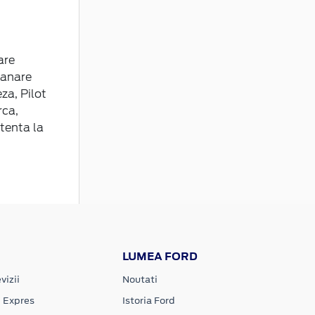
are
ranare
za, Pilot
rca,
stenta la
LUMEA FORD
vizii
Noutati
e Expres
Istoria Ford