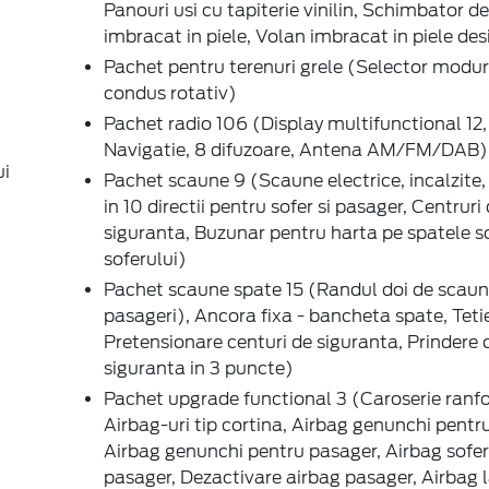
Panouri usi cu tapiterie vinilin, Schimbator de
imbracat in piele, Volan imbracat in piele des
Pachet pentru terenuri grele (Selector modur
condus rotativ)
Pachet radio 106 (Display multifunctional 12,
Navigatie, 8 difuzoare, Antena AM/FM/DAB)
ui
Pachet scaune 9 (Scaune electrice, incalzite,
in 10 directii pentru sofer si pasager, Centruri
siguranta, Buzunar pentru harta pe spatele s
soferului)
Pachet scaune spate 15 (Randul doi de scaun
pasageri), Ancora fixa - bancheta spate, Tetie
Pretensionare centuri de siguranta, Prindere 
siguranta in 3 puncte)
Pachet upgrade functional 3 (Caroserie ranfo
Airbag-uri tip cortina, Airbag genunchi pentru
Airbag genunchi pentru pasager, Airbag sofer
pasager, Dezactivare airbag pasager, Airbag l