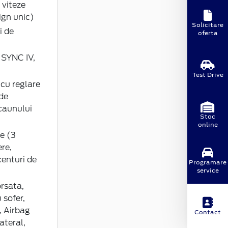
 viteze
ign unic)
Solicitare
i de
oferta
 SYNC IV,
Test Drive
 cu reglare
 de
caunului
Stoc
online
e (3
re,
centuri de
Programare
service
rsata,
 sofer,
, Airbag
Contact
ateral,