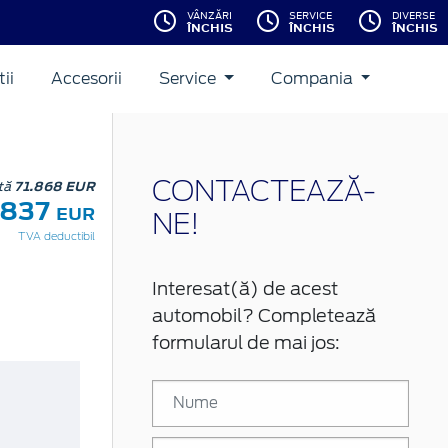
VÂNZĂRI
SERVICE
DIVERSE
ÎNCHIS
ÎNCHIS
ÎNCHIS
ii
Accesorii
Service
Compania
stă
71.868 EUR
CONTACTEAZĂ-
.837
EUR
NE!
TVA deductibil
Interesat(ă) de acest
automobil? Completează
formularul de mai jos: