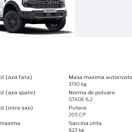
ol (axa fata)
Masa maxima autorizat
3150 kg
ol (axa spate)
Norma de poluare
STAGE 6.2
ol (intre axe)
Putere
205 CP
 maxima
Sarcina utila
623 kg