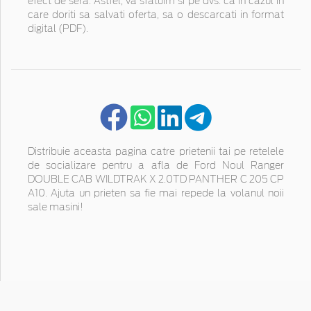
efect de sera. Astfel, va sfatuim si pe dvs. ca in cazul in
care doriti sa salvati oferta, sa o descarcati in format
digital (PDF).
Distribuie aceasta pagina catre prietenii tai pe retelele
de socializare pentru a afla de Ford Noul Ranger
DOUBLE CAB WILDTRAK X 2.0TD PANTHER C 205 CP
A10. Ajuta un prieten sa fie mai repede la volanul noii
sale masini!