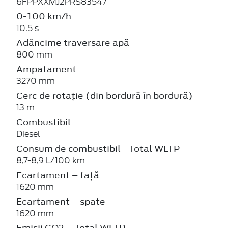
6FPPXXMJ2PRS83547
0-100 km/h
10.5 s
Adâncime traversare apă
800 mm
Ampatament
3270 mm
Cerc de rotație (din bordură în bordură)
13 m
Combustibil
Diesel
Consum de combustibil - Total WLTP
8,7-8,9 L/100 km
Ecartament – față
1620 mm
Ecartament – spate
1620 mm
Emisii CO2 – Total WLTP