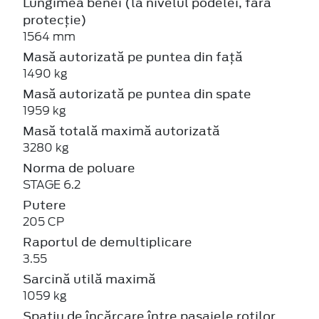
Lungimea benei (la nivelul podelei, fără
protecție)
1564 mm
Masă autorizată pe puntea din față
1490 kg
Masă autorizată pe puntea din spate
1959 kg
Masă totală maximă autorizată
3280 kg
Norma de poluare
STAGE 6.2
Putere
205 CP
Raportul de demultiplicare
3.55
Sarcină utilă maximă
1059 kg
Spațiu de încărcare între pasajele roților