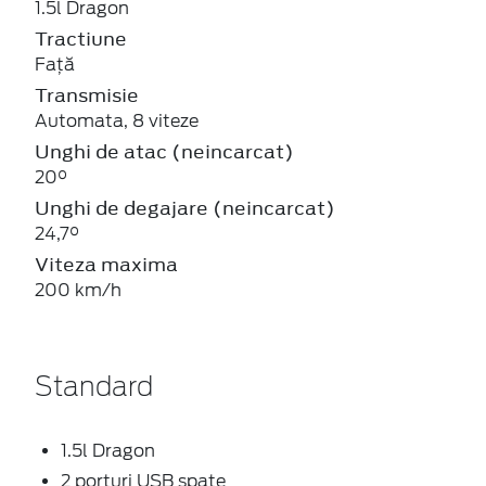
1.5l Dragon
Tractiune
Față
Transmisie
Automata, 8 viteze
Unghi de atac (neincarcat)
20°
Unghi de degajare (neincarcat)
24,7°
Viteza maxima
200 km/h
Standard
1.5l Dragon
2 porturi USB spate