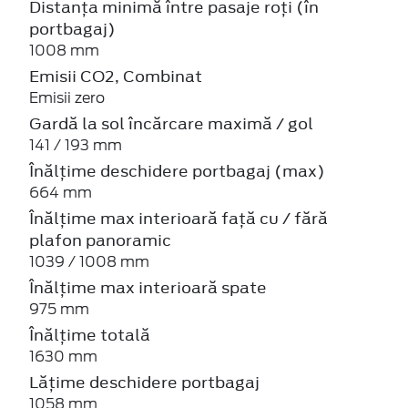
Distanța minimă între pasaje roți (în
portbagaj)
1008 mm
Emisii CO2, Combinat
Emisii zero
Gardă la sol încărcare maximă / gol
141 / 193 mm
Înălțime deschidere portbagaj (max)
664 mm
Înălțime max interioară față cu / fără
plafon panoramic
1039 / 1008 mm
Înălțime max interioară spate
975 mm
Înălțime totală
1630 mm
Lățime deschidere portbagaj
1058 mm