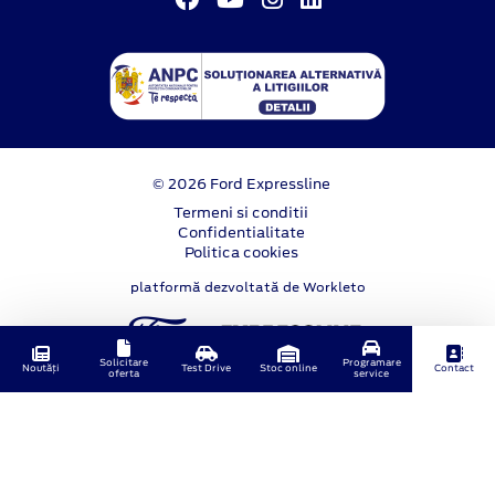
© 2026 Ford Expressline
Termeni si conditii
Confidentialitate
Politica cookies
platformă dezvoltată de Workleto
Solicitare
Programare
Noutăți
Test Drive
Stoc online
Contact
oferta
service