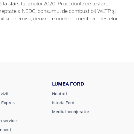
 sfârșitul anului 2020. Procedurile de testare
rii treptate a NEDC, consumul de combustibil WLTP și
l și de emisii, deoarece unele elemente ale testelor
LUMEA FORD
vizii
Noutati
e Expres
Istoria Ford
Mediu inconjurator
n service
onnect