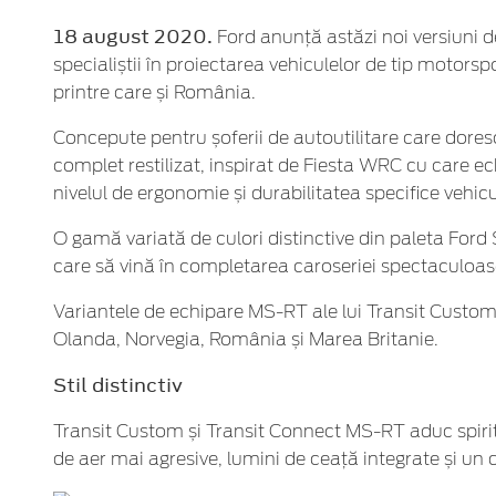
18 august 2020.
Ford anunță astăzi noi versiuni de
specialiștii în proiectarea vehiculelor de tip motors
printre care și România.
Concepute pentru șoferii de autoutilitare care dores
complet restilizat, inspirat de Fiesta WRC cu care 
nivelul de ergonomie și durabilitatea specifice vehic
O gamă variată de culori distinctive din paleta For
care să vină în completarea caroseriei spectaculoas
Variantele de echipare MS-RT ale lui Transit Custom 
Olanda, Norvegia, România și Marea Britanie.
Stil distinctiv
Transit Custom și Transit Connect MS-RT aduc spiritul
de aer mai agresive, lumini de ceață integrate și un 