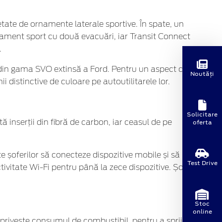
tate de ornamente laterale sportive. În spate, un
pament sport cu două evacuări, iar Transit Connect
.
e din gama SVO extinsă a Ford. Pentru un aspect cât
Noutăți
ii distinctive de culoare pe autoutilitarele lor.
Solicitare
oferta
ă inserții din fibră de carbon, iar ceasul de pe
 șoferilor să conecteze dispozitive mobile și să
Test Drive
ivitate Wi-Fi pentru până la zece dispozitive. Șoferii
Stoc
online
privește consumul de combustibil, pentru a sprijini