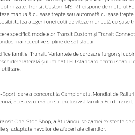
e optimizate. Transit Custom MS-RT dispune de motorul Ford
e viteze manuală cu șase trepte sau automată cu șase trep
 posibilitatea alegerii unei cutii de viteze manuală cu șase
specifică modelelor Transit Custom și Transit Connect cu d
ndus mai receptive și pline de satisfacții.
fice familiei Transit. Variantele de carosare furgon și cab
schidere laterală și iluminat LED standard pentru spațiul de
utilitare.
M-Sport, care a concurat la Campionatul Mondial de Raliuri
ă, acestea oferă un stil exclusivist familiei Ford Transit,
Transit One-Stop Shop, alăturându-se gamei existente de c
le și adaptate nevoilor de afaceri ale clienților.