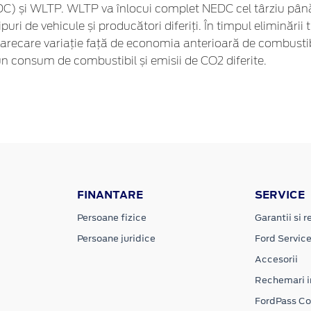
 și WLTP. WLTP va înlocui complet NEDC cel târziu până la
puri de vehicule și producători diferiți. În timpul elimină
arecare variație față de economia anterioară de combustibi
n consum de combustibil și emisii de CO2 diferite.
FINANTARE
SERVICE
Persoane fizice
Garantii si re
Persoane juridice
Ford Servic
Accesorii
Rechemari i
FordPass C