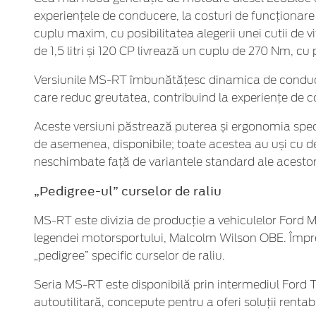
experiențele de conducere, la costuri de funcționar
cuplu maxim, cu posibilitatea alegerii unei cutii d
de 1,5 litri și 120 CP livrează un cuplu de 270 Nm, cu
Versiunile MS-RT îmbunătățesc dinamica de conducere 
care reduc greutatea, contribuind la experiențe de co
Aceste versiuni păstrează puterea și ergonomia speci
de asemenea, disponibile; toate acestea au uși cu de
neschimbate față de variantele standard ale acestor 
„Pedigree-ul” curselor de raliu
MS-RT este divizia de producție a vehiculelor Ford 
legendei motorsportului, Malcolm Wilson OBE. Împreun
„pedigree” specific curselor de raliu.
Seria MS-RT este disponibilă prin intermediul Ford 
autoutilitară, concepute pentru a oferi soluții rentabi