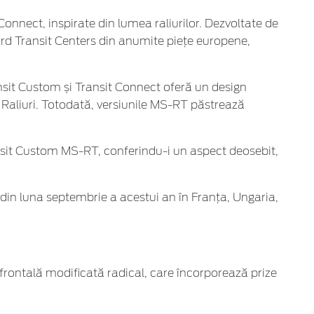
Connect, inspirate din lumea raliurilor. Dezvoltate de
Ford Transit Centers din anumite piețe europene,
ansit Custom și Transit Connect oferă un design
Raliuri. Totodată, versiunile MS-RT păstrează
ansit Custom MS-RT, conferindu-i un aspect deosebit,
din luna septembrie a acestui an în Franța, Ungaria,
 frontală modificată radical, care încorporează prize