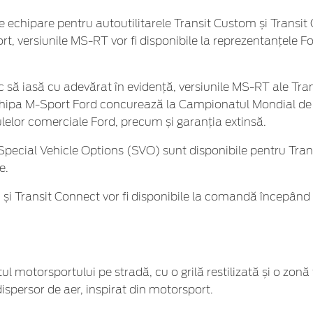
 echipare pentru autoutilitarele Transit Custom și Transit 
port, versiunile MS-RT vor fi disponibile la reprezentanțele 
c să iasă cu adevărat în evidență, versiunile MS-RT ale Tr
echipa M-Sport Ford concurează la Campionatul Mondial de 
ulelor comerciale Ford, precum și garanția extinsă.
d Special Vehicle Options (SVO) sunt disponibile pentru Tr
e.
și Transit Connect vor fi disponibile la comandă începând 
 motorsportului pe stradă, cu o grilă restilizată și o zonă
dispersor de aer, inspirat din motorsport.