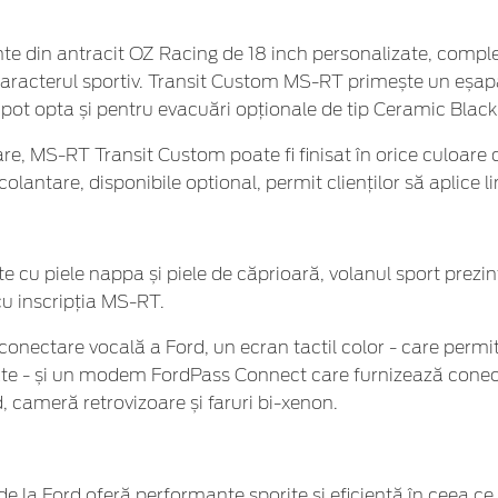
nte din antracit OZ Racing de 18 inch personalizate, comple
ză caracterul sportiv. Transit Custom MS-RT primește un eșa
pot opta și pentru evacuări opționale de tip Ceramic Black
are, MS-RT Transit Custom poate fi finisat în orice culoar
olantare, disponibile optional, permit clienților să aplice lin
 cu piele nappa și piele de căprioară, volanul sport prezint
u inscripția MS-RT.
onectare vocală a Ford, un ecran tactil color - care permite
itate - și un modem FordPass Connect care furnizează conect
 cameră retrovizoare și faruri bi-xenon.
la Ford oferă performanțe sporite și eficiență în ceea ce 