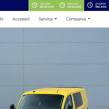
VÂNZĂRI
SERVICE
DIVERSE
DESCHIS
DESCHIS
ÎNCHIS
ii
Accesorii
Service
Compania