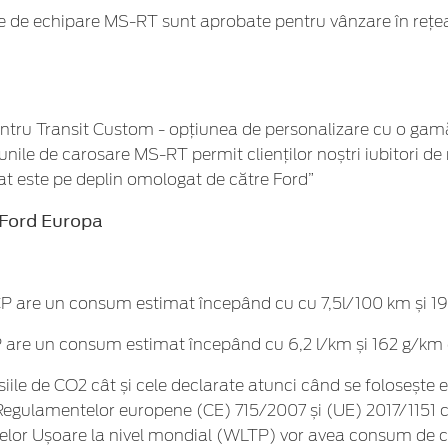
le de echipare MS-RT sunt aprobate pentru vânzare în rețe
pentru Transit Custom - opțiunea de personalizare cu o gamă
ile de carosare MS-RT permit clienților noștri iubitori de 
cat este pe deplin omologat de către Ford”
 Ford Europa
 CP are un consum estimat începând cu cu 7,5l/100 km și 
CP are un consum estimat începând cu 6,2 l/km și 162 g/km
ile de CO2 cât și cele declarate atunci când se folosește 
e Regulamentelor europene (CE) 715/2007 și (UE) 2017/1151 c
elor Ușoare la nivel mondial (WLTP) vor avea consum de com