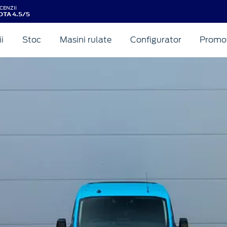
CENZII
OTA 4.5/5
ii
Stoc
Masini rulate
Configurator
Promot