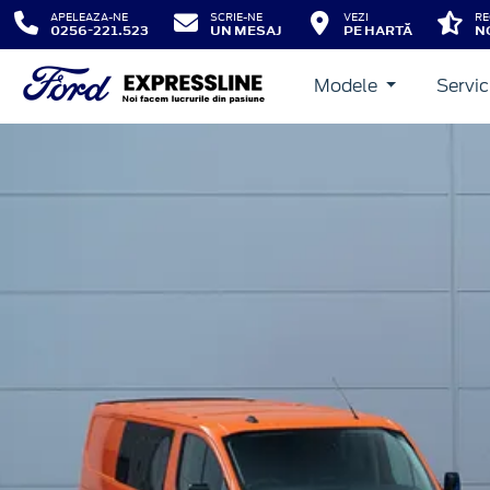
APELEAZA-NE
SCRIE-NE
VEZI
RE
0256-221.523
UN MESAJ
PE HARTĂ
N
Modele
Servic