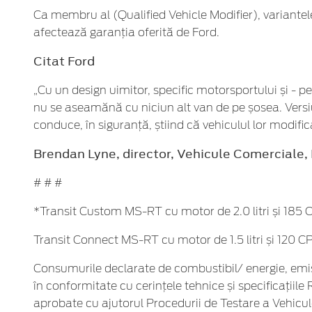
Ca membru al (Qualified Vehicle Modifier), variante
afectează garanția oferită de Ford.
Citat Ford
„Cu un design uimitor, specific motorsportului și - 
nu se aseamănă cu niciun alt van de pe șosea. Versiun
conduce, în siguranță, știind că vehiculul lor modifi
Brendan Lyne, director, Vehicule Comerciale,
# # #
*Transit Custom MS-RT cu motor de 2.0 litri și 185
Transit Connect MS-RT cu motor de 1.5 litri și 120 
Consumurile declarate de combustibil/ energie, emisi
în conformitate cu cerințele tehnice și specificațiil
aprobate cu ajutorul Procedurii de Testare a Vehicul