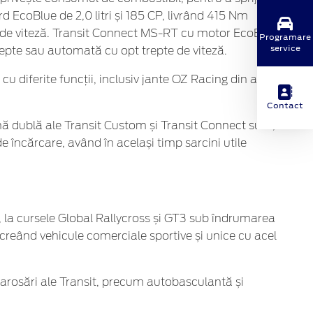
 EcoBlue de 2,0 litri și 185 CP, livrând 415 Nm
te de viteză. Transit Connect MS-RT cu motor EcoBlue
Programare
service
 trepte sau automată cu opt trepte de viteză.
iferite funcții, inclusiv jante OZ Racing din aliaj,
Contact
ină dublă ale Transit Custom și Transit Connect sunt,
 încărcare, având în același timp sarcini utile
, la cursele Global Rallycross și GT3 sub îndrumarea
 creând vehicule comerciale sportive și unice cu acel
arosări ale Transit, precum autobasculantă și