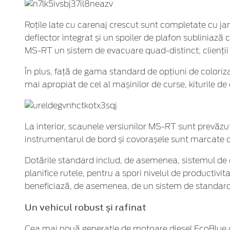
Roțile late cu carenaj crescut sunt completate cu ja
deflector integrat și un spoiler de plafon sublinia
MS-RT un sistem de evacuare quad-distinct; clienții 
În plus, față de gama standard de opțiuni de coloriz
mai apropiat de cel al mașinilor de curse, kiturile de c
La interior, scaunele versiunilor MS-RT sunt prevăzute
instrumentarul de bord și covorașele sunt marcate c
Dotările standard includ, de asemenea, sistemul de c
planifice rutele, pentru a spori nivelul de productiv
beneficiază, de asemenea, de un sistem de standard,
Un vehicul robust și rafinat
Cea mai nouă generație de motoare diesel EcoBlue de 