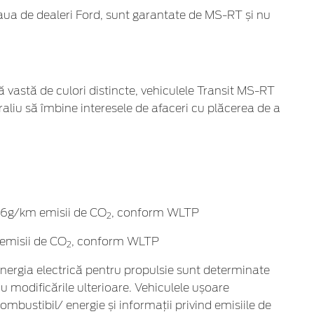
aua de dealeri Ford, sunt garantate de MS-RT și nu
 vastă de culori distincte, vehiculele Transit MS-RT
raliu să îmbine interesele de afaceri cu plăcerea de a
196g/km emisii de CO
, conform WLTP
2
 emisii de CO
, conform WLTP
2
energia electrică pentru propulsie sunt determinate
u modificările ulterioare. Vehiculele ușoare
bustibil/ energie și informații privind emisiile de