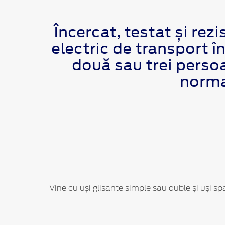
Încercat, testat și re
electric de transport î
două sau trei persoa
norma
Vine cu uși glisante simple sau duble și uși sp