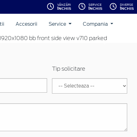
VÂNZĂRI
SERVICE
DIVERSE
ÎNCHIS
ÎNCHIS
ÎNCHIS
ii
Accesorii
Service
Compania
Inainte
Tip solicitare