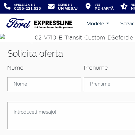
APELEAZA-NE
SCRIE-NE
VEZI
RE
0256-221.523
UN MESAJ
PE HARTĂ
N
Modele
Servic
Inapoi
Solicita oferta
Nume
Prenume