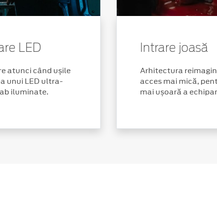
nare LED
Intrare joasă
e atunci când ușile
Arhitectura reimagin
a unui LED ultra-
acces mai mică, pent
lab iluminate.
mai ușoară a echipa