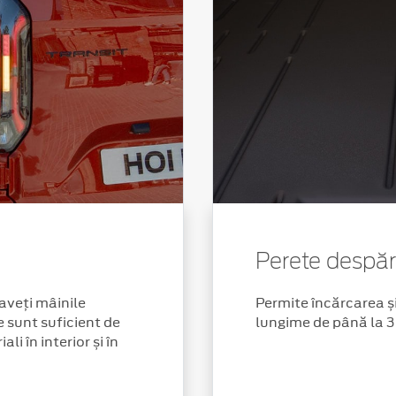
Perete despărț
aveți mâinile
Permite încărcarea ș
e sunt suficient de
lungime de până la 3
li în interior și în