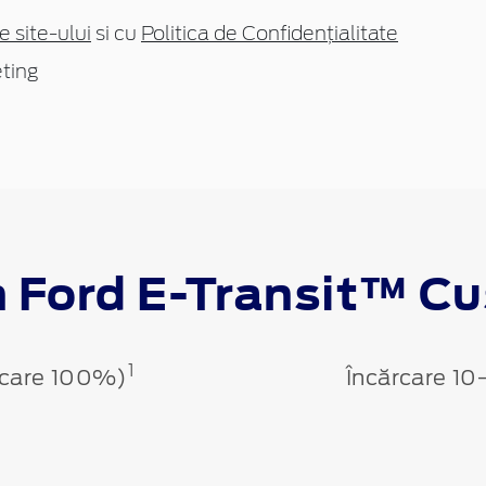
e site-ului
si cu
Politica de Confidențialitate
ting
n Ford E-Transit™ C
1
rcare 100%)
Încărcare 10