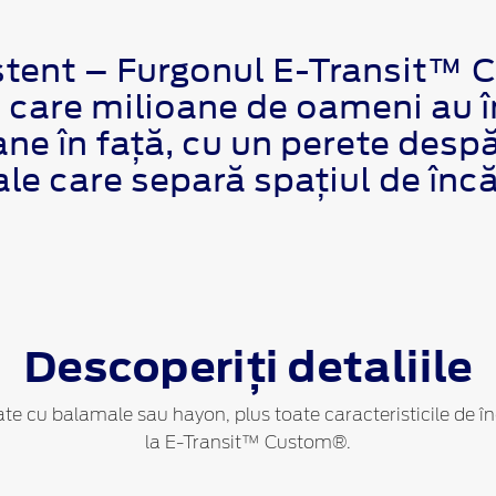
zistent – Furgonul E-Transit™
n care milioane de oameni au 
ne în față, cu un perete desp
le care separă spațiul de încă
Descoperiți detaliile
ate cu balamale sau hayon, plus toate caracteristicile de în
la E-Transit™ Custom®.