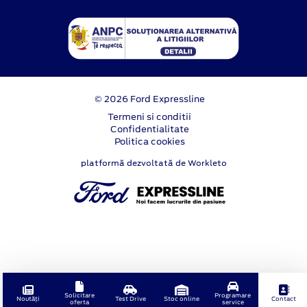
© 2026 Ford Expressline
Termeni si conditii
Confidentialitate
Politica cookies
platformă dezvoltată de Workleto
Solicitare
Programare
Noutăți
Test Drive
Stoc online
Contact
oferta
service