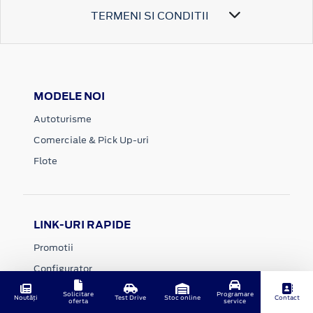
TERMENI SI CONDITII
MODELE NOI
Autoturisme
Comerciale & Pick Up-uri
Flote
LINK-URI RAPIDE
Promotii
Configurator
Stoc
Solicitare
Programare
Noutăți
Test Drive
Stoc online
Contact
oferta
service
Contact