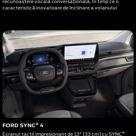
recunoaștere vocală conversațională. În timp ce o
caracteristică inovatoare de înclinare a volanului
®
FORD SYNC
4
®
Ecranul tactil impresionant de 13” [33 cm] cu SYNC