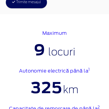
Trimite mesajul
Maximum
9
locuri
1
Autonomie electrică până la
325
km
2
Capacitate de remorcare de până la