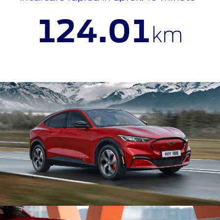
124.01
km