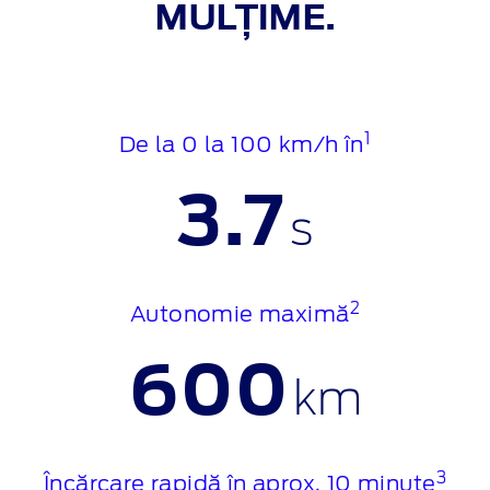
MULȚIME.
1
De la 0 la 100 km/h în
3.7
s
2
Autonomie maximă
600
km
3
Încărcare rapidă în aprox. 10 minute