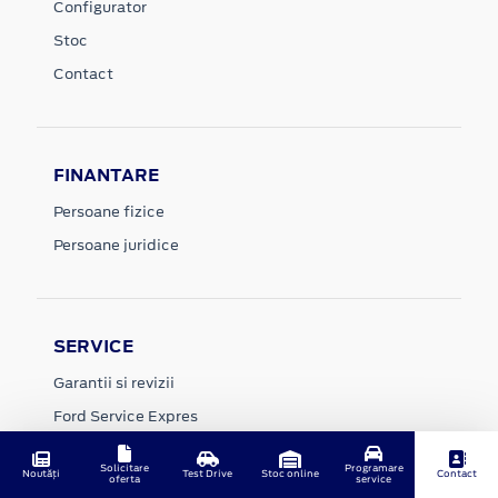
Configurator
Stoc
Contact
FINANTARE
Persoane fizice
Persoane juridice
SERVICE
Garantii si revizii
Ford Service Expres
Accesorii
Solicitare
Programare
Noutăți
Test Drive
Stoc online
Contact
Rechemari in service
oferta
service