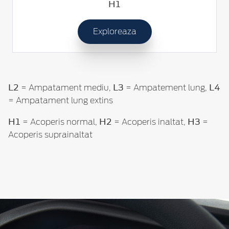
H1
Exploreaza
L2
L3
L4
= Ampatament mediu,
= Ampatement lung,
= Ampatament lung extins
H1
H2
H3
= Acoperis normal,
= Acoperis inaltat,
=
Acoperis suprainaltat