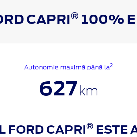
®
ORD
CAPRI
100% E
2
Autonomie maximă până la
627
km
®
L FORD CAPRI
ESTE A