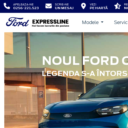
APELEAZA-NE
SCRIE-NE
VEZI
RE
0256-221.523
UN MESAJ
PE HARTĂ
N
Modele
Servic
NOUL FORD 
LEGENDA S-A ÎNTORS