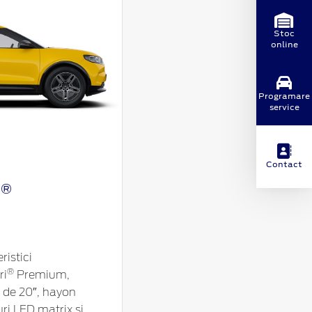
Stoc
online
Programare
service
Contact
®
I
ristici
®
ri
Premium,
aj de 20″, hayon
uri LED matrix și