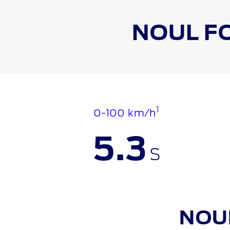
NOUL F
1
0-100 km/h
5.3
s
NOU