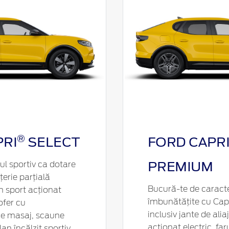
®
PRI
SELECT
FORD CAPR
PREMIUM
ul sportiv ca dotare
țerie parțială
Bucură-te de caracte
n sport acționat
îmbunătățite cu Cap
ofer cu
inclusiv jante de ali
de masaj, scaune
acționat electric, far
lan încălzit sportiv.