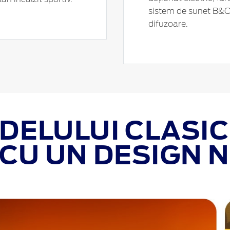
sistem de sunet B&
difuzoare.
DELULUI CLASIC
CU UN DESIGN 