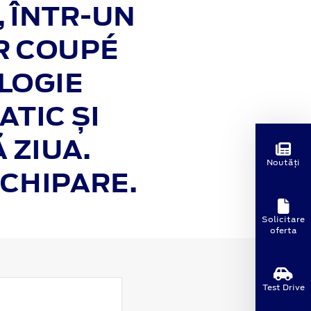
, ÎNTR-UN
R COUPÉ
LOGIE
TIC ȘI
 ZIUA.
Noutăți
ECHIPARE.
Solicitare
oferta
Test Drive