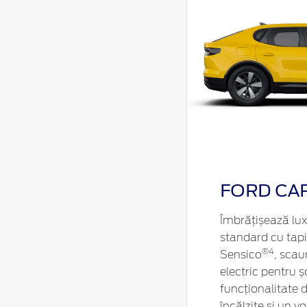
FORD CA
Îmbrățișează lux
standard cu tapi
®
4
Sensico
, scau
electric pentru ș
funcționalitate 
încălzite și un vo