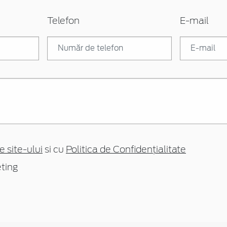
Telefon
E-mail
e site-ului
si cu
Politica de Confidențialitate
ting