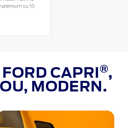
O premium cu 10
®
 FORD CAPRI
,
NOU, MODERN.