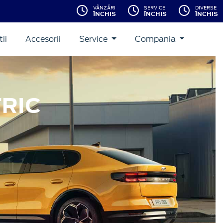
VÂNZĂRI
SERVICE
DIVERSE
ÎNCHIS
ÎNCHIS
ÎNCHIS
ii
Accesorii
Service
Compania
RIC