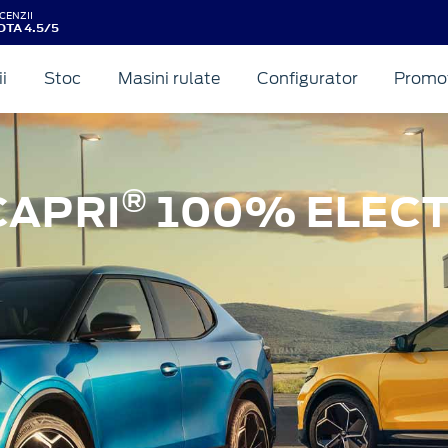
CENZII
OTA 4.5/5
ii
Stoc
Masini rulate
Configurator
Promot
®
CAPRI
100% ELECT